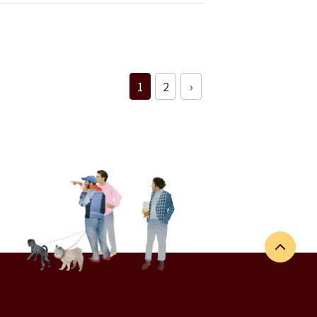
1
2
›