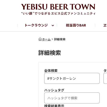
トークラウンジ
担当語りBAR
ヱ
フリートーク
ヱビス提供店情報
ヱビスブランドサイト
ヱビスフォト
YEBISU BAR
YEBISU BREWE
ホーム
詳細検索
詳細検索
サッポロビール公式Instagram
全体検索
タ
ハッシュタグ
検索結果表示