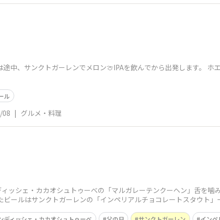
は途中、サンクトガーレンでメロン🍈IPAを飲んでから出発します。 ホ
ール
/08
|
グルメ・料理
ディッシェ・カカオシュトゥーべの「マルガレーテンクーヘン」舌を噛み
せたビールはサンクトガーレンの「インペリアルチョコレートスタウト
ーっ
ンディッシェ・カカオシュトゥーべ
父の日
サンクトガーレン
インペ