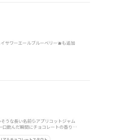
エイサワーエールブルーベリー🫐も追加
そうな長い名前💦アプリコットジャム
」一口飲んだ瞬間にチョコレートの香りが
リアルチョコレートスタウト