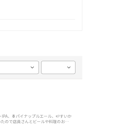
IPA、🍍パイナップルエール、🍉すいか
いたので店員さんとビールや料理のおし