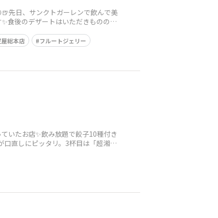
🍺先日、サンクトガーレンで飲んで美
す✨食後のデザートはいただきものの、
疋屋総本店
フルートジェリー
ていたお店✨飲み放題で餃子10種付き
が口直しにピッタリ。3杯目は「超湘南