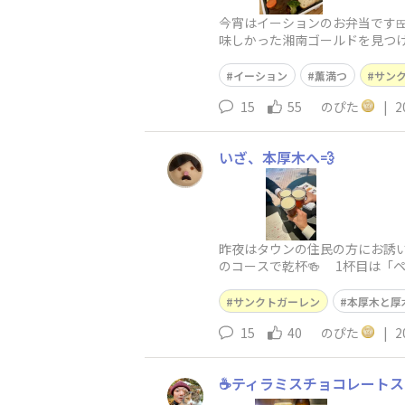
今宵はイーションのお弁当です
味しかった湘南ゴールドを見つ
千疋屋総本店フルートジェリー🍎
イーション
薫満つ
サン
15
55
のぴた
|
2
いざ、本厚木へ💨
昨夜はタウンの住民の方にお誘
のコースで乾杯🍻 1杯目は「
ゴールド」ビールとジュースの
サンクトガーレン
本厚木と厚
15
40
のぴた
|
2
☕ティラミスチョコレートス