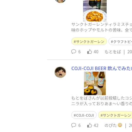
サンクトガーレンティラミスチョ
味のホップやモルトの苦味、全て
ものガレット
サンクトガーレン
クラフトビ
6
40
もとをば
|
20
COJI-COJI BEER 飲んでみた
もとをばさんが以前投稿したコジ
ニラが入っておりあま〜い香りの
ました👍（コジコジ読んだことな
COJI-COJI
サンクトガーレン
6
42
のぴた
|
2