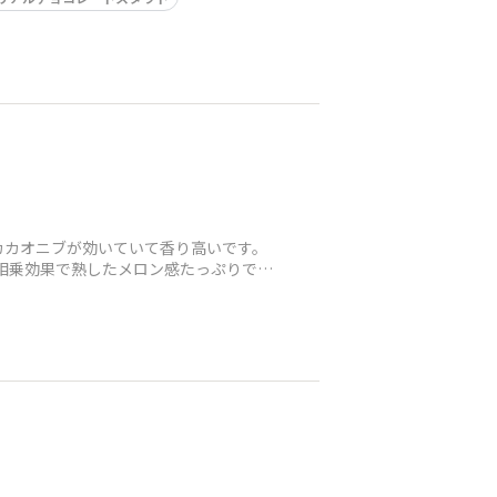
カカオニブが効いていて香り高いです。
が相乗効果で熟したメロン感たっぷりで