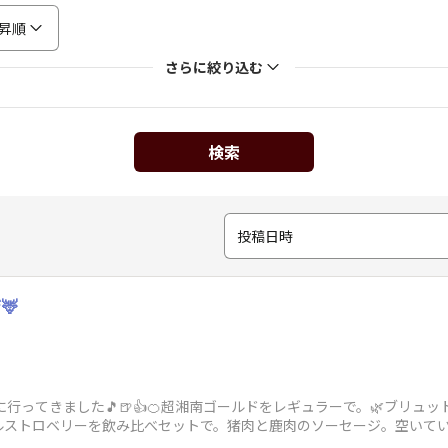
昇順
さらに絞り込む
検索
投稿日時
🦌
行ってきました🎵🍺👍🍊超湘南ゴールドをレギュラーで。🌿ブリュット
ールストロベリーを飲み比べセットで。猪肉と鹿肉のソーセージ。空いて
た。ごちそ