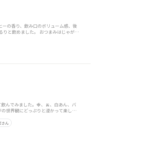
ーヒーの香り、飲み口のボリューム感、後
するりと飲めました。 おつまみはじゃがい
んでみました。🍓、🍌、白あん、バ
ジの世界観にどっぷりと浸かって楽しみ
ばさん