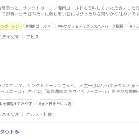
薫満つと、サンクトガーレン湘南ゴールドと美味しくいただきました
けて即買い🍊今日みたいに蒸し暑い日にはぴったりな爽やかな味わいで
🍊🍍今夜もご
クトガーレン
湘南ゴールド
牛サガリ＆デミグラスハンバーグ御膳
千
025/05/08
|
ヱビス
いいただいて、サンクトガーレンさんへ。人生一度は行ってみたいと思っ
ペールエール」2杯目は「霜島農園のキウイサワーエール」爽やかな酸味
木を間違えて冷や汗
また行きたいお店
025/04/26
|
グルメ・料理
タウト☕