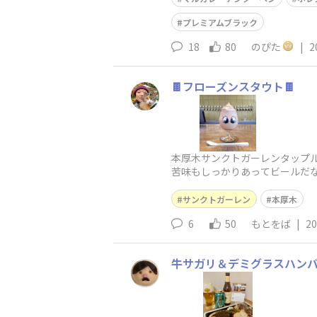
プレミアムブラック
18
80
のぴた
|
2
🍫フローズンスタウト🍫
本厚木サンクトガーレンタップ
苦味もしっかりあってビールだな
す。温度が上がると果肉感も。
サンクトガーレン
本厚木
6
50
もとをば
|
20
牛サガリ＆デミグラスハンバ