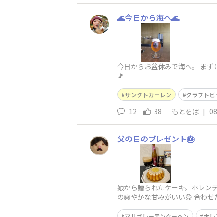
🌊今日から海へ🌊
今日からお盆休みで海へ。 まず
🎵
サンクトガーレン
クラフトビ
12
38
もとをば
|
08
父の日のプレゼント🎂
娘から贈られたケーキ。ホレン
の爽やかな甘みがいい😋 合わ
香ばしく、濃厚な味わい。カァ
マルガレーテンクーヘン
ホレ