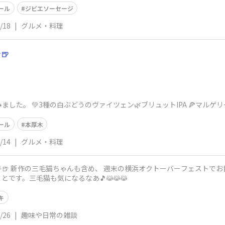
ール
ジビエソーセージ
/18
|
グルメ・料理
🍺
した。 💚3種の白ぶどうのヴァイツェン🌿ブリュットIPA 🍕マルゲリ
ール
本厚木
/14
|
グルメ・料理
新作の三毛猫ちゃんも含め、 週末の横浜オクトーバーフェストでお目見えだそうです
です。三毛猫も気になるなあ🎵😹😹😹
キ
/26
|
趣味や日常の雑談