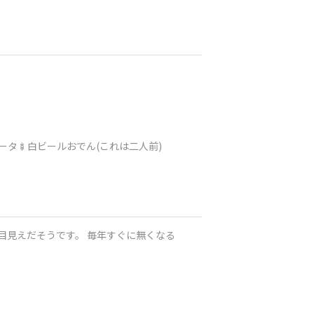
ータ🍢白ビールおでん(これは二人前)
。 毎年すぐに無くなる