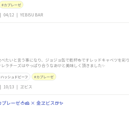
カプレーゼ
|
04/12
|
YEBISU BAR
食べたいと言う事になり、ジョジョ缶で乾杯🍻ですレッドキャベツを彩
ァレラチーズはやっぱり合うなあ🩷と美味しく頂きました✨
ハッシュドビーフ
カプレーゼ
|
10/13
|
ヱビス
プレーゼ🍅🧀 × 金ヱビス🍺✨