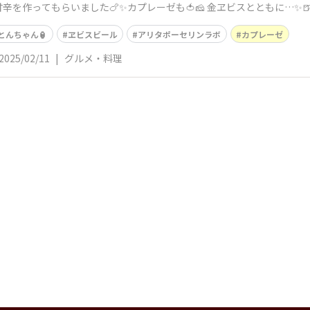
を作ってもらいました🍗✨カプレーゼも🍅🧀 金ヱビスとともに…✨
とんちゃん🏮
ヱビスビール
アリタポーセリンラボ
カプレーゼ
2025/02/11
|
グルメ・料理