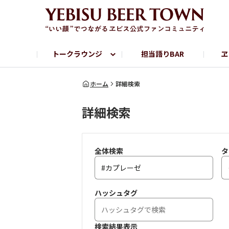
トークラウンジ
担当語りBAR
ヱ
フリートーク
ヱビス提供店情報
ヱビスブランドサイト
ヱビスフォト
YEBISU BAR
YEBISU BREWE
ホーム
詳細検索
詳細検索
サッポロビール公式Instagram
全体検索
タ
ハッシュタグ
検索結果表示