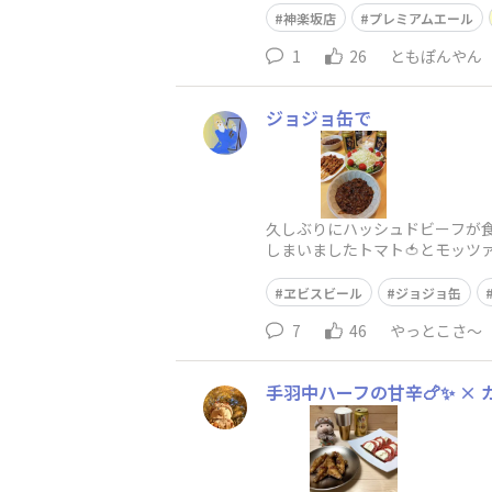
神楽坂店
プレミアムエール
1
26
ともぽんやん
ジョジョ缶で
久しぶりにハッシュドビーフが
しまいましたトマト🍅とモッツ
ヱビスビール
ジョジョ缶
7
46
やっとこさ～
手羽中ハーフの甘辛🍗✨ × カ