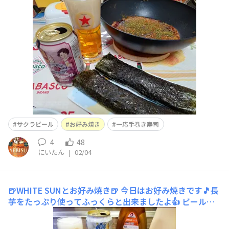
サクラビール
お好み焼き
一応手巻き寿司
4
48
にいたん
|
02/04
🍺WHITE SUNとお好み焼き🍺
今日はお好み焼きです🎵長
芋をたっぷり使ってふっくらと出来ましたよ👍 ビールは
新発売のセブン&アイ限定、ヱビスクリエイティブブリュ
ーwhitesun 小麦のビールですが、サッポロwithbeerホ