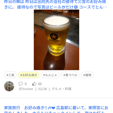
昨日の晩は
昨日は出向先の会社の接待で三宮のお好み焼
きに。 接待なので写真はビール🍺だけ😅 コースでとんぺ
い、お好み焼き、もんじゃ、そばめしとあれこれ堪能しま
した😋
三宮
お好み焼き
もんじゃ
黒ラベル
接待
0
46
元Trucker
|
02/26
|
グルメ・料理
家族旅行 お好み焼き‼️🎶❤️
広島駅に着いて、東照宮にお