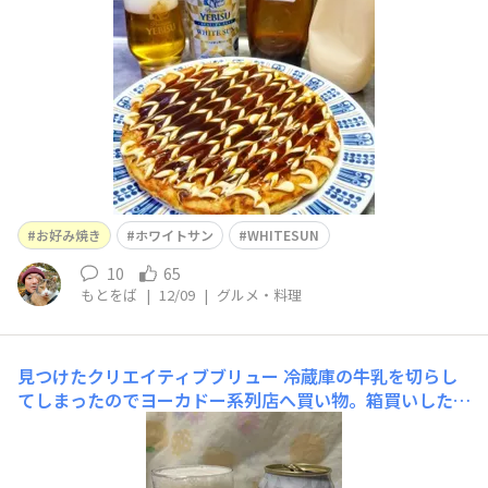
ワイトエールとはまた違って、優しくて上品なコリアンダ
ーと小麦麦芽の風味が美味し
お好み焼き
ホワイトサン
WHITESUN
10
65
もとをば
|
12/09
|
グルメ・料理
見つけたクリエイティブブリュー
冷蔵庫の牛乳を切らし
てしまったのでヨーカドー系列店へ買い物。箱買いしたば
かりのエビスビールが有るのに、ビール売り場のパトロー
ルで見つけちゃいました。ホワイトサンデザインが季節に
ピッタリでオシャレですね❄ 帰宅して冷蔵庫で冷やし家