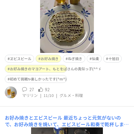
と青ねぎのお好み焼き美味しかったです ご馳
ヱビスビール
お好み焼き
ねぎ焼き
仙禽
十旭日
お好み焼きのマヨアート、もとをばさんの真似っ子(^^ゞ
初めて挑戦✨楽しかったです(^m^)
27
92
マリリン
|
11/10
|
グルメ・料理
お好み焼きとエビスビール
最近ちょっと元気がないの
で、お好み焼きを焼いて、エビスビール和奏で乾杯しまし
た。少し元気になりました。