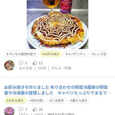
たなあ。 ビールは甘い香りのある、サントリープレミア
ムモルツ魅惑の香りでした。
プレモル魅惑の香り
お好み焼き
スパゲッティ
レンズ豆
9
53
もとをば
|
10/25
|
グルメ・料理
お好み焼きを作りました 有り合わせの野菜冷蔵庫の野菜
室や冷凍室の整理しました キャベツたっぷりでまるでキ
ャベツ焼き🥬 美味しかったです😊
お好み焼き
秋月(梨)
ごま麦茶
栗どら焼き
3
28
びばー
|
10/19
|
趣味や日常の雑談