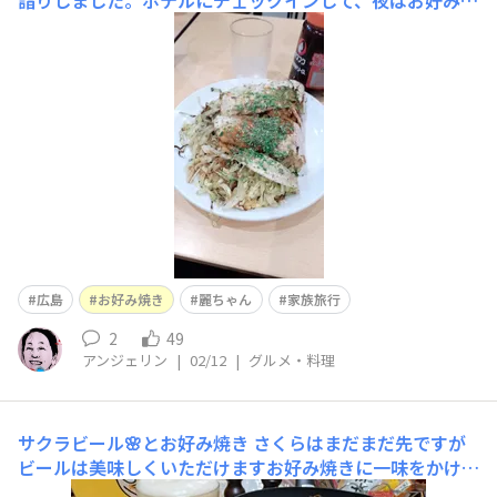
詣りしました。ホテルにチェックインして、夜はお好み焼
きを食べました。どこのお店も行列でした。麗ちゃんの店
で牡蠣のお好み焼きと広島生レモンサワー🍋を食べまし
た。お腹いっぱい。ごちそうさま🥰‼️
広島
お好み焼き
麗ちゃん
家族旅行
2
49
アンジェリン
|
02/12
|
グルメ・料理
サクラビール🌸とお好み焼き
さくらはまだまだ先ですが
ビールは美味しくいただけますお好み焼きに一味をかけて
ピリ辛にしてみるとまたおいしいですね