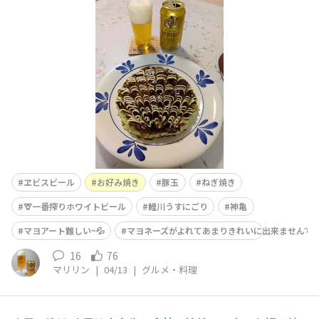
に。。1回目はシンプルにキャベツと豚肉の豚玉のお好み
焼き2回目は青ねぎでねぎ焼きをそして3回目。残りのキ
ャベツと青ねぎのお好み焼きを🦒一番搾りホワイトビール
と一緒にいただきました美味しかったですご馳走さまでし
た🙏
ヱビスビール
お好み焼き
豚玉
ねぎ焼き
🦒一番搾りホワイトビール
鯉川うすにごり
神亀
マヨアート難しい~💦
マヨネーズがよれてあまりきれいに出来ませんでした
16
76
マリリン
|
04/13
|
グルメ・料理