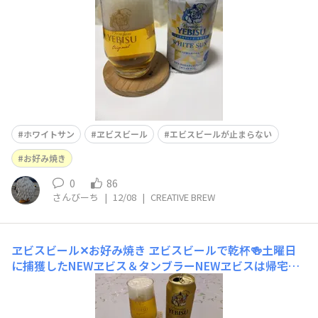
族が作ったお好み焼きに合わせて飲みました。グラスの形
状のおかげ
ホワイトサン
ヱビスビール
エビスビールが止まらない
お好み焼き
0
86
さんびーち
|
12/08
|
CREATIVE BREW
ヱビスビール✕お好み焼き
ヱビスビールで乾杯🍻土曜日
に捕獲したNEWヱビス＆タンブラーNEWヱビスは帰宅後
すぐに冷蔵庫でスタンバイ🍺昨夜、お好み焼きと一緒に美
味しくいただきました🍺✨お好み焼き2枚目は、ねぎ焼き
食べる時にお醤油とマヨネーズをかけて3枚目はキャベツ