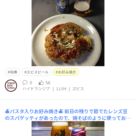
和奏
エビスビール
お好み焼き
0
56
ハイドランジア
|
11/04
|
ヱビス
🍝パスタ入りお好み焼き🍝
前日の残りで茹でたレンズ豆
のスパゲッティがあったので、焼そばのように使ってお好
み焼きです。 豆のパスタはしなやかさが無く、アルデン
テよりも硬めの食感になるのでお好み焼きが切りにくかっ