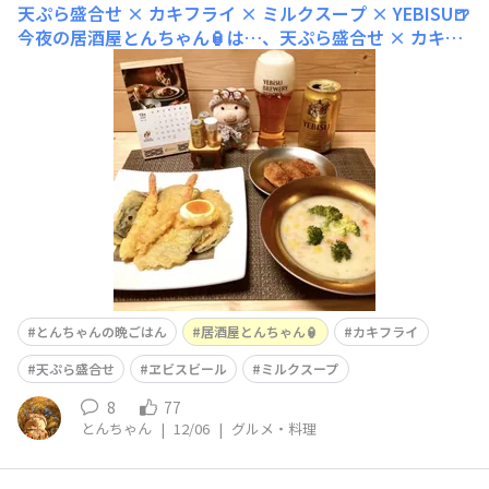
天ぷら盛合せ × カキフライ × ミルクスープ × YEBISU🍺
今夜の居酒屋とんちゃん🏮は…、天ぷら盛合せ × カキフ
ライ × ミルクスープ × YEBISU🍺✨天ぷらの盛合せ ¥450
→ 150✨🉐カキフライ ¥213 → ¥70✨🉐ミルクスープは奥
様手作り✨半額以下の激安居酒屋でした🤭✨笑
とんちゃんの晩ごはん
居酒屋とんちゃん🏮
カキフライ
天ぷら盛合せ
ヱビスビール
ミルクスープ
8
77
とんちゃん
|
12/06
|
グルメ・料理