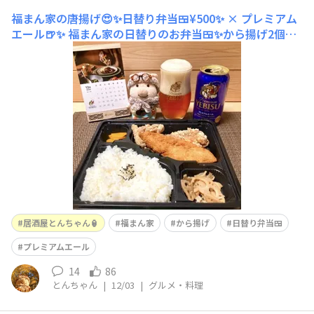
福まん家の唐揚げ😍✨日替り弁当🍱¥500✨ × プレミアム
エール🍺✨
福まん家の日替りのお弁当🍱✨から揚げ2個🍗
&白身魚フライ🐟これで¥500✨🉐福まん家のから揚げ
は…美味しいんです😍✨笑
居酒屋とんちゃん🏮
福まん家
から揚げ
日替り弁当🍱
プレミアムエール
14
86
とんちゃん
|
12/03
|
グルメ・料理