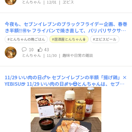
とんちゃん
|
12/01
|
ヱビス
今夜も、セブンイレブンのブラックフライデー企画、春巻
き半額‼️🉐✨ フライパンで焼き直して、パリパリサクサク
🤣✨🙌 今日で最後の半額企画、コンビニで半額はお得で
とんちゃんの晩ごはん
居酒屋とんちゃん🏮
ヱビスビール
すね🤭笑 たまごの黄身だけを2つ使って作ったたまごかけ
ご飯も美味しかったです🤣
10
43
とんちゃん
|
11/30
|
趣味や日常の雑談
11/29 いい肉の日🍗✨ セブンイレブンの半額「揚げ鶏」×
YEBISU🍺
11/29 いい肉の日🍖✨😍とんちゃんは、セブン
イレブンのブラックフライデー半額セール‼️✨揚げ鶏 ¥24
0 → ¥120✨🉐 ×2 🤭笑とんちゃんの母の手作りハム🥩✨
楽天のセールでGETした、なんと‼️¥1 の‼️スイートチリソ
ース🌶️✨を付けて食べても美味しかったです🤭笑