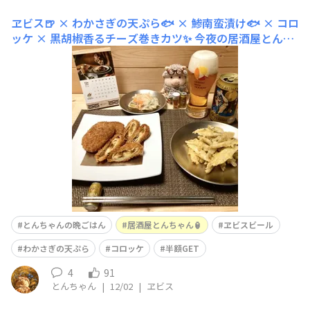
ヱビス🍺 × わかさぎの天ぷら🐟 × 鯵南蛮漬け🐟 × コロ
ッケ × 黒胡椒香るチーズ巻きカツ✨
今夜の居酒屋とんち
ゃん🏮は…ヱビス🍺 × わかさぎの天ぷら🐟 × 鯵南蛮漬
け × コロッケ × 黒胡椒香るチーズ巻きカツ✨わかさぎの
天ぷら ¥324 → ¥162✨🉐チーズ巻きカツ ¥354 → ¥177✨
🉐お肉屋さんのコロッケ ¥129 → ¥64✨🉐鯵の南蛮漬けは
差し入れでいただきました🤣✨どれ
とんちゃんの晩ごはん
居酒屋とんちゃん🏮
ヱビスビール
わかさぎの天ぷら
コロッケ
半額GET
4
91
とんちゃん
|
12/02
|
ヱビス