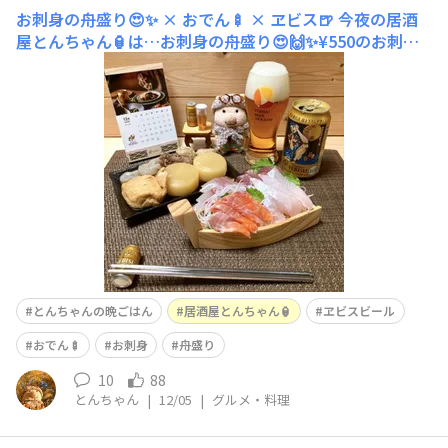
お刺身の舟盛り😍✨ × おでん🍢 × ヱビス🍺
今夜の居酒
屋とんちゃん🏮は…お刺身の舟盛り😍🙌✨¥550のお刺身4
種盛合せを、舟盛りに🤭✨豪華豪華🤣✨おでんは、とんち
ゃんマミーからの差し入れでした🤭笑
とんちゃんの晩ごはん
居酒屋とんちゃん🏮
ヱビスビール
おでん🍢
お刺身
舟盛り
10
88
とんちゃん
|
12/05
|
グルメ・料理