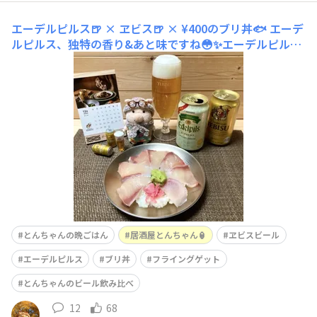
エーデルピルス🍺 × ヱビス🍺 × ¥400のブリ丼🐟
エーデ
ルピルス、独特の香り&あと味ですね😳✨エーデルピルス
も美味しいですが😍✨とんちゃん的にはヱビスが好きでし
た🤣💦¥400のブリ丼とともに…🐟✨
とんちゃんの晩ごはん
居酒屋とんちゃん🏮
ヱビスビール
エーデルピルス
ブリ丼
フライングゲット
とんちゃんのビール飲み比べ
12
68