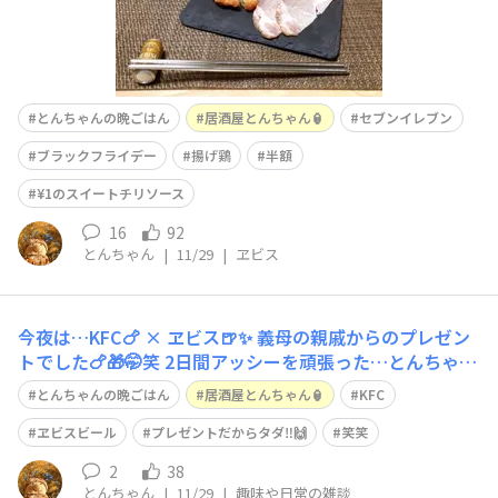
とんちゃんの晩ごはん
居酒屋とんちゃん🏮
セブンイレブン
ブラックフライデー
揚げ鶏
半額
¥1のスイートチリソース
16
92
とんちゃん
|
11/29
|
ヱビス
今夜は…KFC🍗 × ヱビス🍺✨ 義母の親戚からのプレゼン
トでした🍗🎁🤭笑 2日間アッシーを頑張った…とんちゃん
へのご褒美🙌🚙💦笑
とんちゃんの晩ごはん
居酒屋とんちゃん🏮
KFC
ヱビスビール
プレゼントだからタダ‼️🙌
笑笑
2
38
とんちゃん
|
11/29
|
趣味や日常の雑談