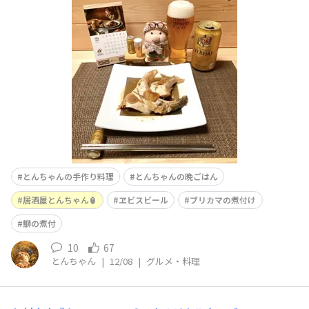
な〜🤭✨お店で食べるようなサラッとした煮付けでした✨
本当は、もう少し煮詰めて濃いのが好きです🤭✨🐟
とんちゃんの手作り料理
とんちゃんの晩ごはん
居酒屋とんちゃん🏮
ヱビスビール
ブリカマの煮付け
鰤の煮付
10
67
とんちゃん
|
12/08
|
グルメ・料理