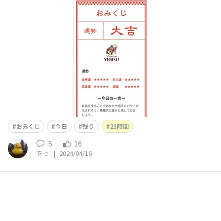
おみくじ
今日
残り
23時間
5
16
をっ
|
2024/04/16