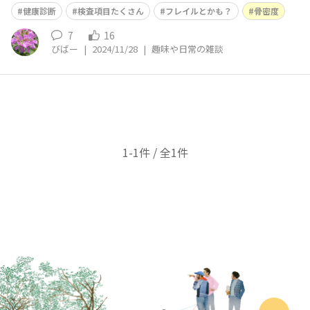
てお正月🎍をお迎えしたいです よりよりを食べたせいで
健康診断
検査項目たくさん
フレイルとかも？
骨密度
はなくて歯が欠けてしまいました 硬いアイスのせいでも
ありません 年のせいです
7
16
びばー
|
2024/11/28
|
趣味や日常の雑談
1-1件 / 全1件