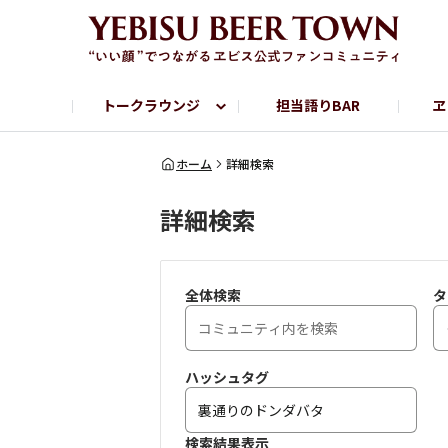
トークラウンジ
担当語りBAR
ヱ
フリートーク
ヱビス提供店情報
ヱビスブランドサイト
ヱビスフォト
YEBISU BAR
YEBISU BREWE
ホーム
詳細検索
詳細検索
サッポロビール公式Instagram
全体検索
タ
ハッシュタグ
検索結果表示