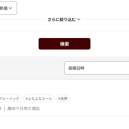
昇順
さらに絞り込む
検索
投稿日時
ブルーイング
よなよなエール
長野
4
|
趣味や日常の雑談