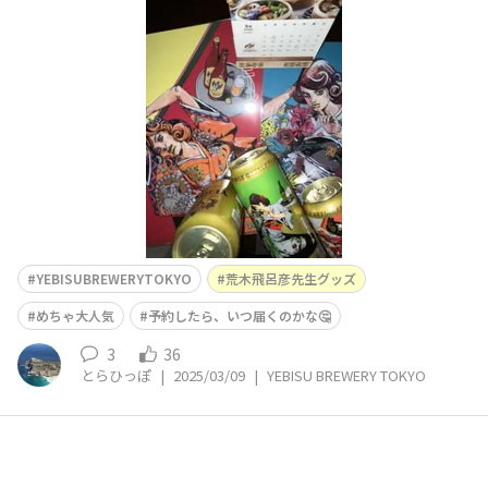
どうやら、予約をすればそのうち(6月⁉️)届く商品もある
ようですが。。。クリアファイルは、手に取ることが出来
てよかった🤭 やった〜〜🙌
YEBISUBREWERYTOKYO
荒木飛呂彦先生グッズ
めちゃ大人気
予約したら、いつ届くのかな🤔
3
36
とらひっぽ
|
2025/03/09
|
YEBISU BREWERY TOKYO