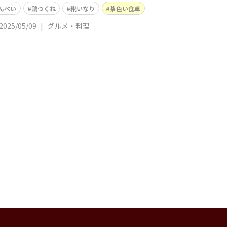
んべい
鶏つくね
糀いなり
茶色い食卓
2025/05/09
|
グルメ・料理