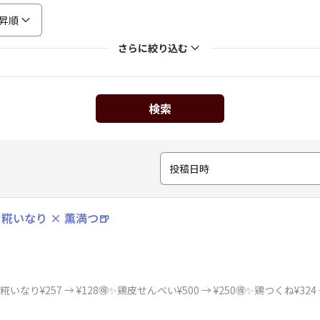
昇順
さらに絞り込む
検索
投稿日時
糀いなり × 薫満つ🍺
り¥257 → ¥128🉐✨鶏皮せんべい¥500 → ¥250🉐✨鶏つくね¥324