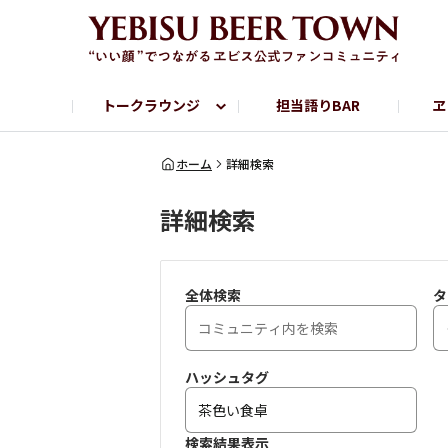
トークラウンジ
担当語りBAR
ヱ
フリートーク
ヱビス提供店情報
ヱビスブランドサイト
ヱビスフォト
YEBISU BAR
YEBISU BREWE
ホーム
詳細検索
詳細検索
サッポロビール公式Instagram
全体検索
タ
ハッシュタグ
検索結果表示