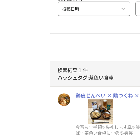
投稿日時
検索結果
1 件
ハッシュタグ:茶色い食卓
鶏皮せんべい × 鶏つくね × 
今宵も…半額✨失礼します🙇✨笑糀いな
ば…茶色い食卓に…😨💦笑笑