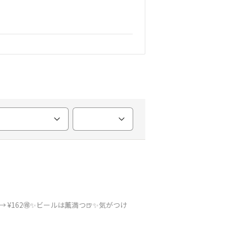
 → ¥162🉐✨ビールは薫満つ🍺✨気がつけ