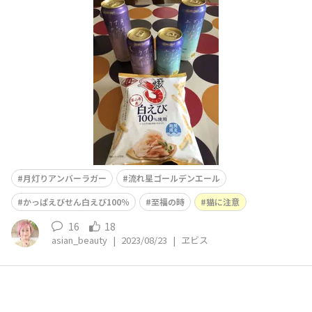
禁物ですが…💧
月灯りアンバーラガー
流れ星ゴールデンエール
かっぱえびせん白えび100％
至福の時
猫に注意
16
18
asian_beauty
|
2023/08/23
|
ヱビス