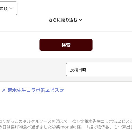
昇順
さらに絞り込む
検索
投稿日時
 × 荒木先生コラボ缶ヱビス🍺
いぶりがっこのタルタルソースを添えて…😍✨笑荒木先生コラボ缶ヱビスと
今日は揚げ物食べ過ぎました🤭笑monaka様、「揚げ物係数」も…算出