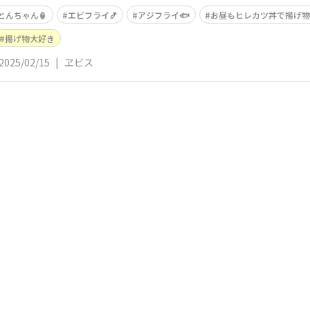
とんちゃん🏮
エビフライ🍤
アジフライ🐟
お昼もヒレカツ丼で揚げ物
揚げ物大好き
2025/02/15
|
ヱビス