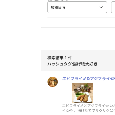
投稿日時
検索結果
1 件
ハッシュタグ:揚げ物大好き
エビフライ🍤&アジフライ🐟
エビフライ🍤とアジフライ🐟
イ🐟も、揚げたてでサクサク😍