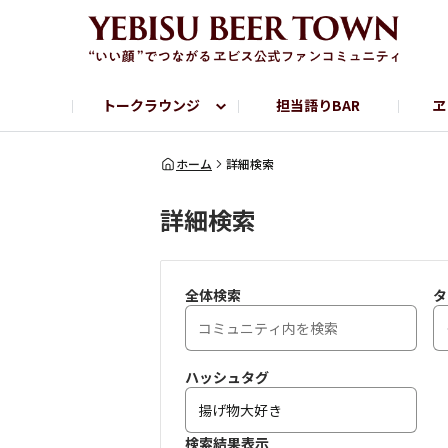
トークラウンジ
担当語りBAR
ヱ
フリートーク
ヱビス提供店情報
ヱビスブランドサイト
ヱビスフォト
YEBISU BAR
YEBISU BREWE
ホーム
詳細検索
詳細検索
サッポロビール公式Instagram
全体検索
タ
ハッシュタグ
検索結果表示