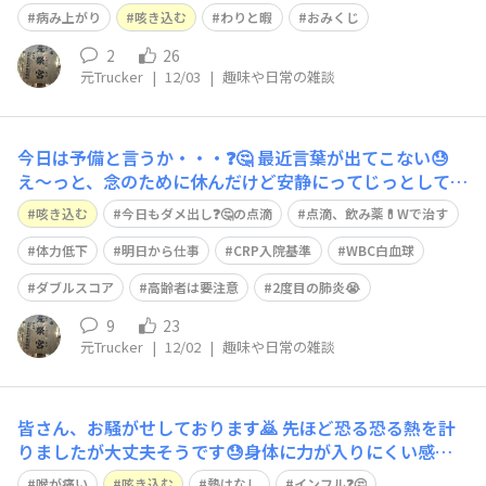
いです🙇 おみくじも平均値的でまずまずです😉 明日もこ
病み上がり
咳き込む
わりと暇
おみくじ
んな調子で行きたいです🤣
2
26
元Trucker
|
12/03
|
趣味や日常の雑談
今日は予備と言うか・・・❓️🤔 最近言葉が出てこない😓
え～っと、念のために休んだけど安静にってじっとしてい
るのも勿体ない❓️🙄ので病院に電話して点滴をしてもらい
咳き込む
今日もダメ出し❓️🤔の点滴
点滴、飲み薬💊Wで治す
に😔 飲み薬💊とダブルなら少しは早く数値も減るかな⁉️
😅って感じで血液検査もして数値の確認🧐 順調に❓️🤔下が
体力低下
明日から仕事
CRP入院基準
WBC白血球
ってはいるけど 0にな
ダブルスコア
高齢者は要注意
2度目の肺炎😭
9
23
元Trucker
|
12/02
|
趣味や日常の雑談
皆さん、お騒がせしております🙇 先ほど恐る恐る熱を計
りましたが大丈夫そうです😓身体に力が入りにくい感じ
はしますが何とか現状維持で過ごせますように🙏 熱っぽ
喉が痛い
咳き込む
熱はなし
インフル❓️🤔