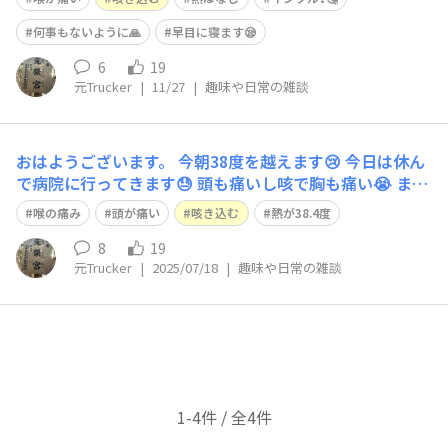
い感じもしますが朝まで分かりません🙎 とりあえずうが
いをしたので早いですがおやすみなさい😪
何事もないように🙏
早目に寝ます😪
6
19
元Trucker
|
11/27
|
趣味や日常の雑談
おはようございます。 今朝38度を越えます😢 今日は休ん
で病院に行ってきます😓 頭も痛いし咳で胸も痛い😭 まさ
か去年のような肺炎じゃないことを祈ります😱
喉の痛み
頭が痛い
咳き込む
熱が38.4度
8
19
元Trucker
|
2025/07/18
|
趣味や日常の雑談
1-4件 / 全4件