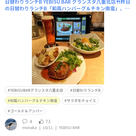
日替わりランチB
YEBISU BAR グランスタ八重北店🍴昨日
の日替わりランチB「和風ハンバーグ＆チキン南蛮」、サ
ラダをチョイス😋ゴールド＆アンバーなどと共に🍺
YEBISUBARグランスタ八重北店
日替わりランチB
和風ハンバーグ＆チキン南蛮
サラダをチョイス
ゴールド＆アンバー
4
73
monaka
|
10/11
|
YEBISU BAR