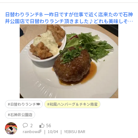
日替わりランチB
一昨日ですが仕事で近く迄来たので石神
井公園店で日替わりランチ頂きました♪どれも美味しそう
で毎日食べたくなります😋今日は和風ハンバーグ＆チキ
ン南蛮
日替わりランチ🍽️
和風ハンバーグ＆チキン南蛮
石神井公園店
2
56
rainbow🌈
|
10/04
|
YEBISU BAR