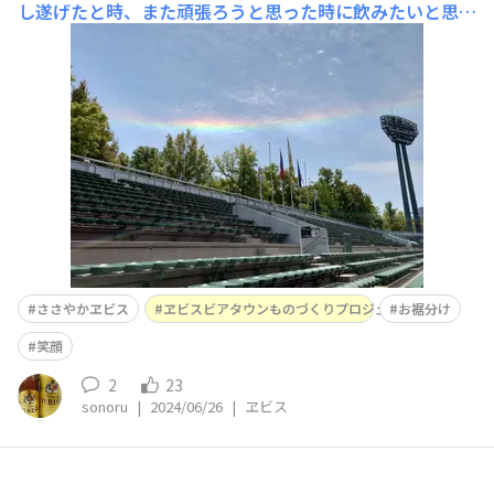
し遂げたと時、また頑張ろうと思った時に飲みたいと思い
ますが、どうでしょうか！このように、めったに見れない
現象に出会った時にも同じように思います。笑顔、嬉しい
思いのお裾分け
ささやかヱビス
ヱビスビアタウンものづくりプロジェクト第二弾
お裾分け
笑顔
2
23
sonoru
|
2024/06/26
|
ヱビス