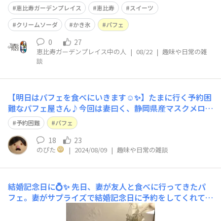
してしています♪ 季節の果実を使用したスイーツや、進
恵比寿ガーデンプレイス
恵比寿
スイーツ
化系かき氷など、 暑い夏にぴったりの一杯で、涼やかな
ひとときはいかがでしょうか。 ぜひご覧ください。 http
クリームソーダ
かき氷
パフェ
s://yebist
0
27
恵比寿ガーデンプレイス中の人
|
08/22
|
趣味や日常の雑
談
【明日はパフェを食べにいきます☺️✨】たまに行く予約困
難なパフェ屋さん♪今回は妻曰く、静岡県産マスクメロン
✖️ゴルゴンゾーラがメインのパフェらしい🍈🧀今から未知
予約困難
パフェ
の世界が楽しみ✨ 今回のメロンは週2日営業で8日間しか
食べるチャンスがないとのこと(๑˃̵ᴗ˂̵)
18
23
のぴた
|
2024/08/09
|
趣味や日常の雑談
結婚記念日に💍✨
先日、妻が友人と食べに行ってきたパ
フェ。妻がサプライズで結婚記念日に予約をしてくれてま
した☺️宮崎県産マンゴー🥭を使ったパフェ。パイナップル
で酸味を味わって、マンゴーの濃厚な味を堪能する。結婚