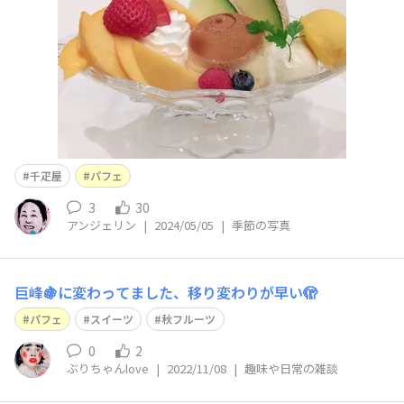
千疋屋
パフェ
3
30
アンジェリン
|
2024/05/05
|
季節の写真
巨峰🍇に変わってました、移り変わりが早い🫣
パフェ
スイーツ
秋フルーツ
0
2
ぶりちゃんlove
|
2022/11/08
|
趣味や日常の雑談