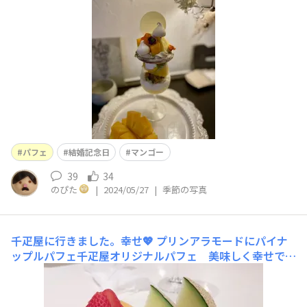
記念日だけど妻とは一切、話もせずに黙々とパフェを食べ
ていました😅それ位、大満足なパフェでした✨
パフェ
結婚記念日
マンゴー
39
34
のぴた
|
2024/05/27
|
季節の写真
千疋屋に行きました。幸せ💖
プリンアラモードにパイナ
ップルパフェ千疋屋オリジナルパフェ 美味しく幸せです
🥰