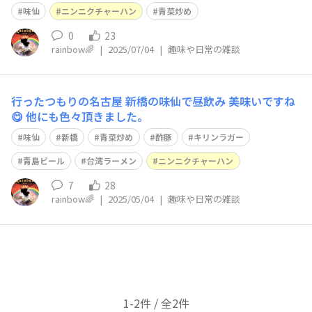
す😋
味仙
ニンニクチャーハン
青菜炒め
0
23
rainbow🌈
|
2025/07/04
|
趣味や日常の雑談
行ったつもりの名古屋 新橋の味仙で昼飲み 美味いですね
😋 他にも色々頂きました。
味仙
新橋
青菜炒め
酢豚
キリンラガー
青島ビール
台湾ラーメン
ニンニクチャーハン
7
28
rainbow🌈
|
2025/05/04
|
趣味や日常の雑談
1-2件 / 全2件