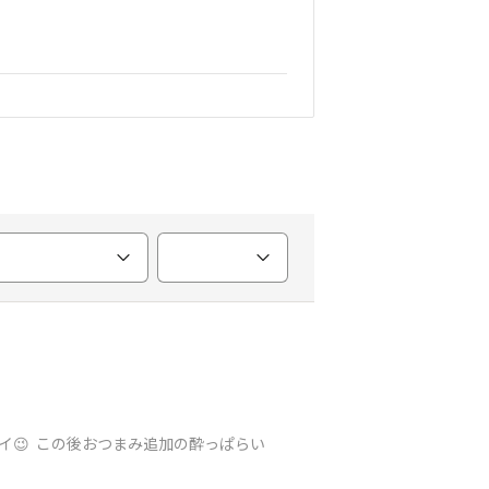
イ😉 この後おつまみ追加の酔っぱらい