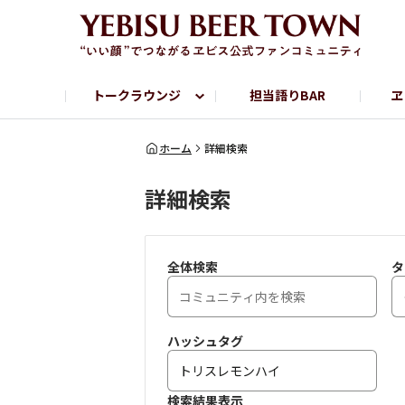
トークラウンジ
担当語りBAR
ヱ
フリートーク
ヱビス提供店情報
ヱビスブランドサイト
ヱビスフォト
YEBISU BAR
YEBISU BREWE
ホーム
詳細検索
詳細検索
サッポロビール公式Instagram
全体検索
タ
ハッシュタグ
検索結果表示