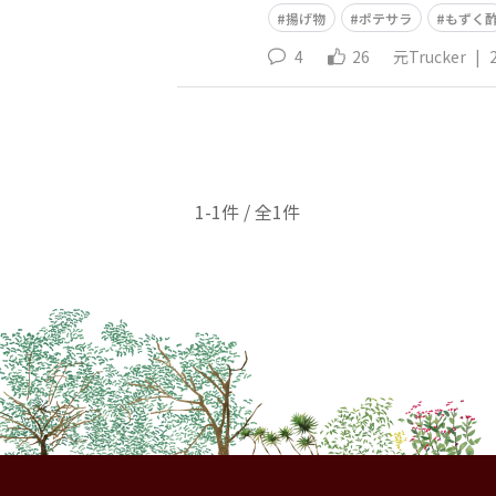
揚げ物
ポテサラ
もずく
4
26
元Trucker
|
1-1件 / 全1件