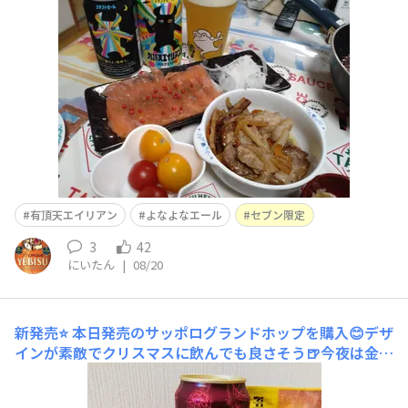
有頂天エイリアン
よなよなエール
セブン限定
3
42
にいたん
|
08/20
新発売⭐️
本日発売のサッポログランドホップを購入😊デザ
インが素敵でクリスマスに飲んでも良さそう🍺今夜は金の
カレーと共に🍛