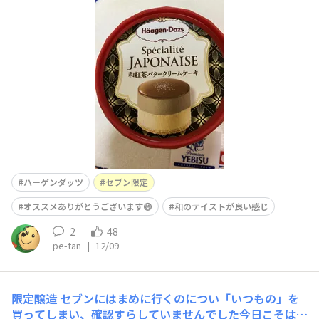
ラ星空みたいに綺麗です☆彡和紅茶ですが抹茶な香り？バ
タークリームと有りますが全然しつこくなくて上品なコク
のアイスでした教えて頂いてありがとうございます😄🙏
🍀✨
ハーゲンダッツ
セブン限定
オススメありがとうございます😄
和のテイストが良い感じ
2
48
pe-tan
|
12/09
限定醸造
セブンにはまめに行くのについ「いつもの」を
買ってしまい、確認すらしていませんでした今日こそは！