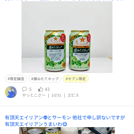
とまず🍺の棚へ向かい無事に一緒に帰る事が出来ました🤭
ホップの香りがいい感じですね😂美味しく頂いています
🍺✨
限定醸造
摘みたてホップ
セブン限定
5
43
やっとこさ～
|
10/31
|
ヱビス
有頂天エイリアン👽️とサーモン
他社で申し訳ないですが
有頂天エイリアンうまいわ😋