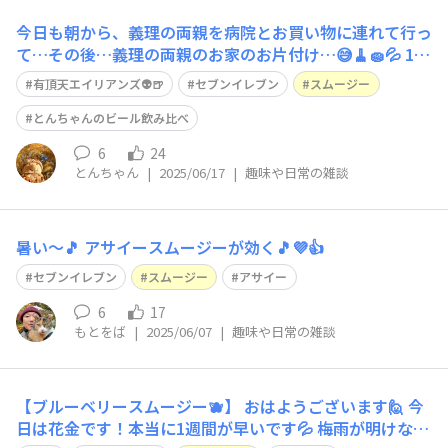
今日も朝から、義理の両親を病院とお買い物に連れて行っ
て…その後…義理の両親のお家のお片付け…😅🧹🧽💦 16
時過ぎまで頑張って…、帰りにセブンイレブンでご褒美
有頂天エイリアンズ👽🍺
セブンイレブン
スムージー
を…🤭✨ 今年は…初めて飲みます、セブンイレブンのスム
ージー😍✨ くたくたですが、頑張って良かった〜生き返
とんちゃんのビール飲み比べ
る〜😁✨
6
24
とんちゃん
|
2025/06/17
|
趣味や日常の雑談
暑い～🎵 アサイースムージーが効く🎵💜👍
セブンイレブン
スムージー
アサイー
6
17
もとをば
|
2025/06/07
|
趣味や日常の雑談
【ブルーベリースムージー🫐】 おはようございます🙋 今
日は花金です！本当に1週間が早いです💦 梅雨が明けない