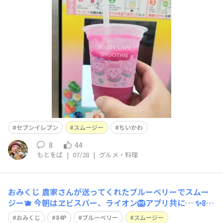
セブンイレブン
スムージー
ちいかわ
8
44
もとをば
|
07/28
|
グルメ・料理
おみくじ 農家さんが送ってくれたブルーベリーでスムー
ジー🫐 今朝はヱビスバー、ライオン🦁アプリ共に… ✨84
P✨ いい一日のスタートです🤭🙌 あっタウンのおみくじは
おみくじ
84P
ブルーベリー
スムージー