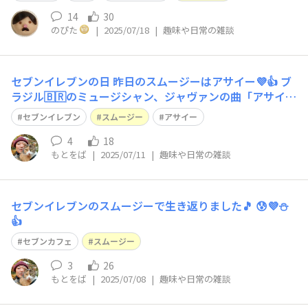
可もなく不可もない「吉」 今日は華金ですね🍻✨
14
30
のぴた
|
2025/07/18
|
趣味や日常の雑談
セブンイレブンの日 昨日のスムージーはアサイー💜👍 ブ
ラジル🇧🇷のミュージシャン、ジャヴァンの曲「アサイ
ー」はリアルタイムで大好きでした🎵 当時はアサイー椰
セブンイレブン
スムージー
アサイー
子なんて日本で食べられる訳もなく、一体どんなものなん
だろう？と興味津々でした。
4
18
もとをば
|
2025/07/11
|
趣味や日常の雑談
セブンイレブンのスムージーで生き返りました🎵 😰💜⛄
👍
セブンカフェ
スムージー
3
26
もとをば
|
2025/07/08
|
趣味や日常の雑談