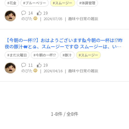
うちから、連日の猛暑🥵 体調を崩さないように気をつけ
花金
ブルーベリー
スムージー
体調管理
たいですね😊 今朝は送っていただいたブルーベリーを さ
っそくスムージーにしました🫐✨ 生で食べたブルーベリ
14
19
のぴた
|
2024/07/05
|
趣味や日常の雑談
ーの甘酸っぱさに目が 覚めまし
【今朝の一杯⁉️】おはようございます🙋今朝の一杯は⁉️昨
夜の豚汁🐖と🍙、スムージーです😊 スムージーは、いつ
も娘専用だけど、新発売のフレーバーらしく？私にも🤭
まだ火曜日
今朝の一杯⁉️
豚汁
スムージー
昨日が暑かったので、今日の朝は少し肌寒く感じます。春
がきたと思ったらあっという間に夏がやってきそう☀️ 体
11
19
のぴた
|
2024/04/16
|
趣味や日常の雑談
調に気をつけて 今日もぼちぼち
1-8件 / 全8件