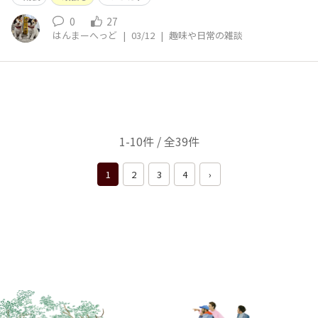
0
27
はんまーへっど
|
03/12
|
趣味や日常の雑談
1-10件 / 全39件
1
2
3
4
›