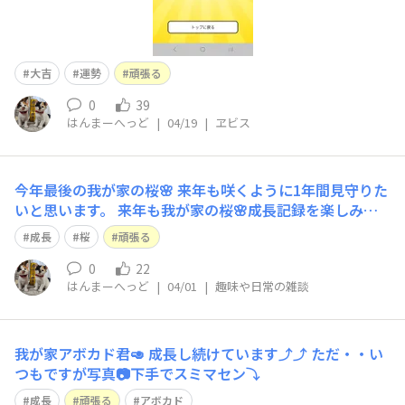
大吉
運勢
頑張る
0
39
はんまーへっど
|
04/19
|
ヱビス
今年最後の我が家の桜🌸 来年も咲くように1年間見守りた
いと思います。 来年も我が家の桜🌸成長記録を楽しみに
していて下さい。
成長
桜
頑張る
0
22
はんまーへっど
|
04/01
|
趣味や日常の雑談
我が家アボカド君🥑 成長し続けています⤴️⤴️ ただ・・い
つもですが写真📷下手でスミマセン⤵️
成長
頑張る
アボカド