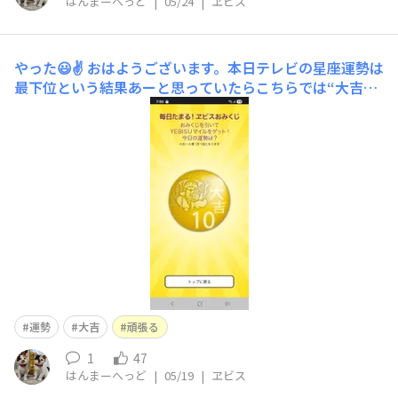
はんまーへっど
|
05/24
|
ヱビス
やった😃✌
おはようございます。本日テレビの星座運勢は
最下位という結果あーと思っていたらこちらでは“大吉1
0”やったー😆🎶
運勢
大吉
頑張る
1
47
はんまーへっど
|
05/19
|
ヱビス