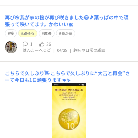
再び🌸​我が家の桜が再び咲きました😃🎵葉っぱの中で頑
張って咲いてます。かわいい🎀
桜
頑張る
成長
我が家
1
26
はんまーへっど
|
04/25
|
趣味や日常の雑談
こちらで久しぶり👋
こちらで久しぶりに“大吉と再会”さ
ーて今日も1日頑張ります👊✨