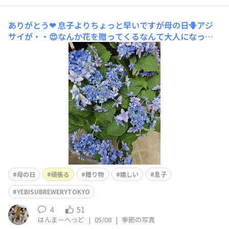
ありがとう❤
息子よりちょっと早いですが母の日🪻アジ
サイが・・😍なんか花を贈ってくるなんて大人になった
な～来年も咲くようにお世話頑張りますよ👊✨
母の日
頑張る
贈り物
嬉しい
息子
YEBISUBREWERYTOKYO
4
51
はんまーへっど
|
05/08
|
季節の写真