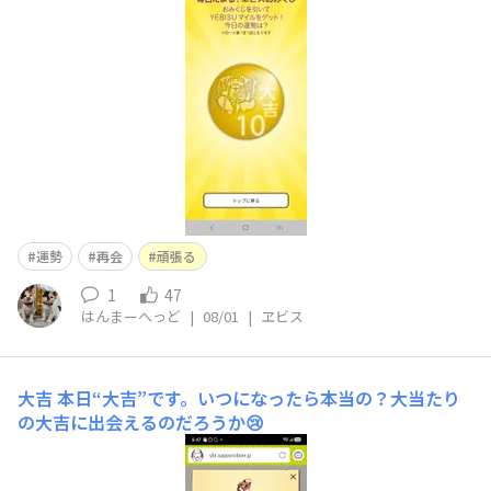
運勢
再会
頑張る
1
47
はんまーへっど
|
08/01
|
ヱビス
大吉
本日“大吉”です。いつになったら本当の？大当たり
の大吉に出会えるのだろうか😢