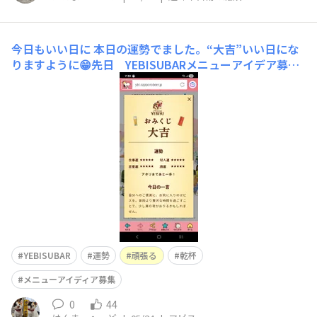
今日もいい日に
本日の運勢でました。“大吉”いい日にな
りますように😁先日 YEBISUBARメニューアイデア募集
で“モヤシの肉巻き揚げ”を投稿したメニューを昨日作り
ましたので下準備途中の写真をこれにパン粉をまとい揚げ
れば出来たがり出来あがり撮るのを忘れてしまい食べてし
まいました🙏💦💦
YEBISUBAR
運勢
頑張る
乾杯
メニューアイディア募集
0
44