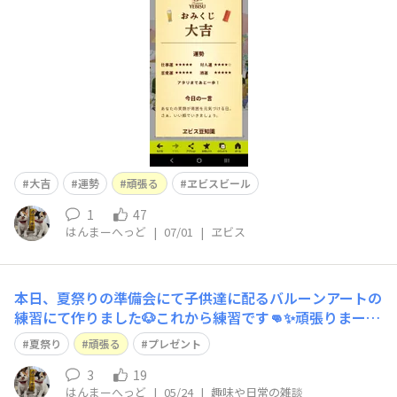
大吉
運勢
頑張る
ヱビスビール
1
47
はんまーへっど
|
07/01
|
ヱビス
本日、夏祭りの準備会にて子供達に配るバルーンアートの
練習にて作りました🐶これから練習です👊✨頑張りまー
す。
夏祭り
頑張る
プレゼント
3
19
はんまーへっど
|
05/24
|
趣味や日常の雑談