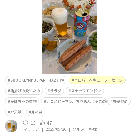
りの日曜日はまったりお籠り冷蔵庫の整理も兼ねてあるも
ので辛口バーベキューソーセージ、油揚げの炊いたの、サ
ラダ、スナップエンドウ、かぼちゃの煮物とナスとピーマ
ン、ちりめんじゃこを炊いたのそして野菜炒めの残りとと
もに美味しかったです&n
BROOKLYNPULPARTHAZYIPA
辛口バーベキューソーセージ
油揚げの炊いたの
サラダ
スナップエンドウ
かぼちゃの煮物
ナスとピーマン、ちりめんじゃこの炊いたの
野菜炒め
辨天娘
月の井
13
47
マリリン
|
2025/05/26
|
グルメ・料理