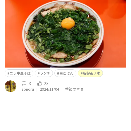
ニラ中華そば
ランチ
昼ごはん
新御茶ノ水
3
23
sonoru
|
2024/11/04
|
季節の写真