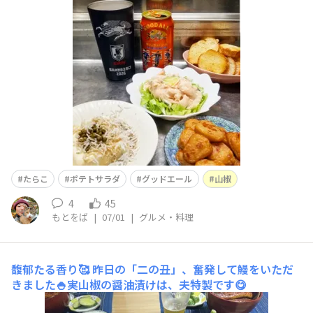
紅生姜天。作ったのは、ポテトサラダと山椒の醤油漬けで
す。キリングッドエール と共に。
たらこ
ポテトサラダ
グッドエール
山椒
4
45
もとをば
|
07/01
|
グルメ・料理
馥郁たる香り🥰
昨日の「二の丑」、奮発して鰻をいただ
きました🍚実山椒の醤油漬けは、夫特製です😋