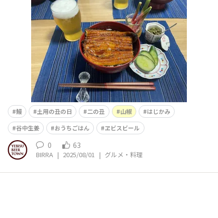
鰻
土用の丑の日
二の丑
山椒
はじかみ
谷中生姜
おうちごはん
ヱビスビール
0
63
BIRRA
|
2025/08/01
|
グルメ・料理