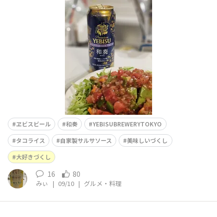
て大好きなタコライス🎶和奏がとっても合いました(^ー^)
最高💕
ヱビスビール
和奏
YEBISUBREWERYTOKYO
タコライス
自家製サルサソース
美味しいづくし
大好きづくし
16
80
みぃ
|
09/10
|
グルメ・料理