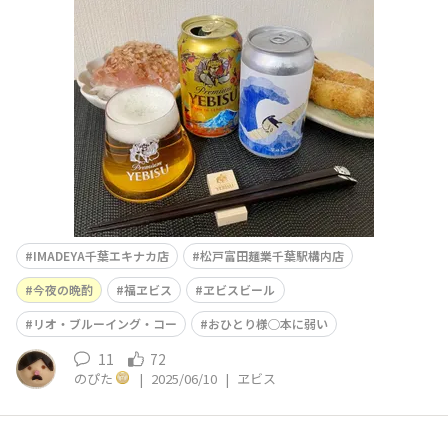
ト2本で無事にゲット♪（IMADEYA 千葉エキナカ店に
て）せっかくここまで来たので、「松戸富田麺業千葉駅構
内店🍜」に寄って特製濃厚つけ麺を食べてきました。以
前、ヱビスを扱っていたので券売機を確認したところ、
IMADEYA千葉エキナカ店
松戸富田麺業千葉駅構内店
今夜の晩酌
福ヱビス
ヱビスビール
リオ・ブルーイング・コー
おひとり様◯本に弱い
11
72
のぴた
|
2025/06/10
|
ヱビス