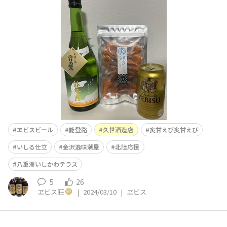
素干しを、能登を代表する調味料「いしる」で味付けし、
軽く炙って仕上げた珍味だそうです。日本酒に合いそうで
すね🍶
ヱビスビール
能登路
久世酒造店
炙甘えび炙甘えび
いしる仕立
金沢逸味潮屋
北陸応援
八重洲いしかわテラス
5
26
ヱビス狂
|
2024/03/10
|
ヱビス