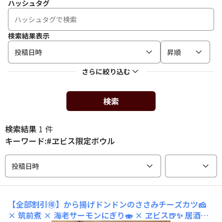
ハッシュタグ
検索結果表示
投稿日時
昇順
さらに絞り込む
検索
検索結果
1 件
キーワード:#ヱビス限定ボウル
投稿日時
【全部割引🉐】から揚げドンドンのささみチーズカツ🧀
× 筑前煮 × 海老サーモンにぎり🍣 × ヱビス🍺✨
居酒屋