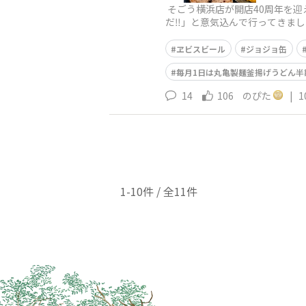
そごう横浜店が開店40周年を迎
だ‼️」と意気込んで行ってきま
入りで、シウマイまんには㊗️
ヱビスビール
ジョジョ缶
毎月1日は丸亀製麺釜揚げうどん半額
14
106
のぴた
|
1
1-10件 / 全11件