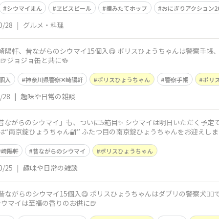
シウマイまん
ヱビスビール
摘みたてホップ
おにぎりアクション20
0/28
|
グルメ・料理
、昔ながらのシウマイ15個入😋 ポリスひょうちゃんは警察手帳、これで計4種6
ール🍺ジョジョ缶と共に🍻
個入
神奈川県警察✕崎陽軒
ポリスひょうちゃん
警察手帳
ポリ
/28
|
趣味や日常の雑談
陽軒「昔ながらのシウマイ」も、ついに5箱目✨ シウマイは明日いただく予
は“南京錠ひょうちゃん🔐” ふたつ目の南京錠ひょうちゃんをお迎えしまし
崎陽軒
昔ながらのシウマイ
ポリスひょうちゃん
0/25
|
趣味や日常の雑談
シウマイ15個入😋 ポリスひょうちゃんはダブリの警察犬🐕‍🦺で計3種5個😥 (
シウマイは至福の香りのお供に🍺