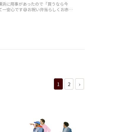
横浜に用事があったので「買うなら今
て一安心です😅お祝い弁当らしくお赤飯
1
2
›