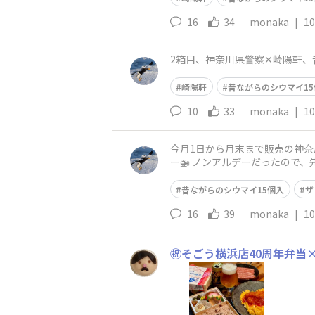
16
34
monaka
|
10
2箱目、神奈川県警察✕崎陽軒、昔
崎陽軒
昔ながらのシウマイ15
10
33
monaka
|
10
今月1日から月末まで販売の神奈
ー🚁 ノンアルデーだったので
昔ながらのシウマイ15個入
ザ
16
39
monaka
|
10
㊗️そごう横浜店40周年弁当