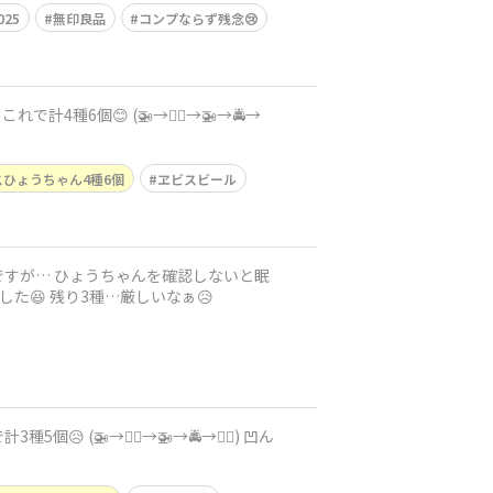
25
無印良品
コンプならず残念😢
個😊 (🚁→🐕‍🦺→🚁→🚔️→
スひょうちゃん4種6個
ヱビスビール
定ですが… ひょうちゃんを確認しないと眠
た😆 残り3種…厳しいなぁ😥
🚁→🐕‍🦺→🚁→🚔️→🐕‍🦺) 凹ん