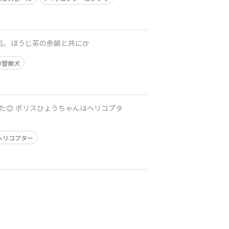
一缶、ほうじ茶の余韻と共に🍺
警察犬
😊 ポリスひょうちゃんはヘリコプタ
ヘリコプター