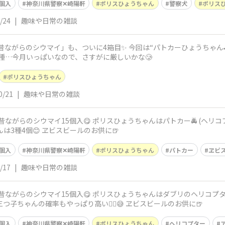
個入
神奈川県警察✕崎陽軒
ポリスひょうちゃん
警察犬
ポリスひ
/24
|
趣味や日常の雑談
軒「昔ながらのシウマイ」も、ついに4箱目✨ 今回は“パトカーひょうちゃん
3種…今月いっぱいなので、さすがに厳しいかな🥲
ポリスひょうちゃん
0/21
|
趣味や日常の雑談
がらのシウマイ15個入😋 ポリスひょうちゃんはパトカー🚔️ (ヘリコプタ
んは3種4個😊 ヱビスビールのお供に🍺
個入
神奈川県警察✕崎陽軒
ポリスひょうちゃん
パトカー
ヱビ
/17
|
趣味や日常の雑談
がらのシウマイ15個入😋 ポリスひょうちゃんはダブリのヘリコプター🚁 
三つ子ちゃんの確率もやっぱり高い😮‍💨😅 ヱビスビールのお供に🍺
個入
神奈川県警察✕崎陽軒
ポリスひょうちゃん
ヘリコプター