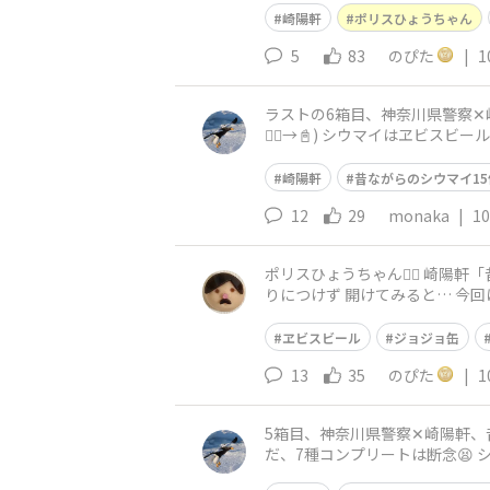
崎陽軒
ポリスひょうちゃん
5
83
のぴた
|
1
ラストの6箱目、神奈川県警察✕崎陽軒
🐕‍🦺→📓) シウマイはヱビスビ
崎陽軒
昔ながらのシウマイ15
12
29
monaka
|
10
ポリスひょうちゃん👮‍♂️ 崎
りにつけず 開けてみると… 今回
ヱビスビール
ジョジョ缶
13
35
のぴた
|
1
5箱目、神奈川県警察✕崎陽軒、昔ながらの
だ、7種コンプリートは断念😫 