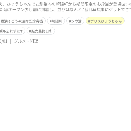
え、ひょうちゃんでお馴染みの崎陽軒から期間限定のお弁当が登場🍱✨
した😆オープン少し前に到着し、並びはなんと7番目👥無事にゲットでき
横浜そごう40周年記念弁当
崎陽軒
シウ活
ポリスひょうちゃん
も忘れずに❣️
販売最終日💦
0/01
|
グルメ・料理