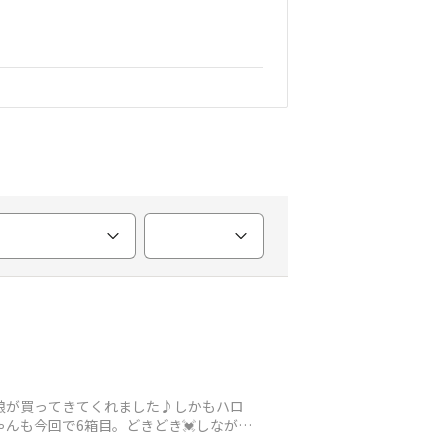
️娘が買ってきてくれました♪しかもハロ
ゃんも今回で6箱目。どきどき💓しなが