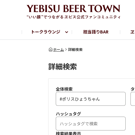
トークラウンジ
担当語りBAR
ヱ
フリートーク
ヱビス提供店情報
ヱビスブランドサイト
ヱビスフォト
YEBISU BAR
YEBISU BREWE
ホーム
詳細検索
詳細検索
サッポロビール公式Instagram
全体検索
タ
ハッシュタグ
検索結果表示