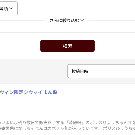
昇順
さらに絞り込む
検索
投稿日時
ウィン限定シウマイまん🎃
いよいよ残り数日で販売終了する「崎陽軒」のポリスひょうちゃん👮‍♀
🎃🎃黄色はかぼちゃまんはカボチャ餡が入っています。 ポリスひょうち