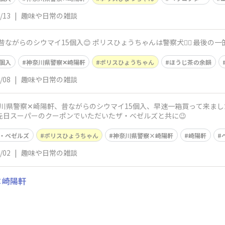
/13
|
趣味や日常の雑談
ながらのシウマイ15個入😊 ポリスひょうちゃんは警察犬🐕‍🦺 最後の
個入
神奈川県警察✕崎陽軒
ポリスひょうちゃん
ほうじ茶の余韻
/08
|
趣味や日常の雑談
川県警察✕崎陽軒、昔ながらのシウマイ15個入、早速一箱買って来ました
、先日スーパーのクーポンでいただいたザ・ベゼルズと共に😉
・ベゼルズ
ポリスひょうちゃん
神奈川県警察×崎陽軒
崎陽軒
/02
|
趣味や日常の雑談
×崎陽軒