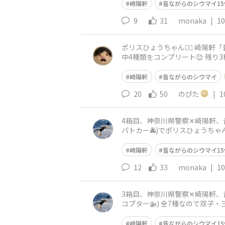
崎陽軒
昔ながらのシウマイ15
9
31
monaka
|
10
ポリスひょうちゃん👮‍♀️ 崎陽
中4種類をコンプリート😊 残り
崎陽軒
昔ながらのシウマイ
20
50
のぴた
|
1
4箱目、神奈川県警察✕崎陽軒、昔な
パトカー🚔️)でポリスひょうちゃ
崎陽軒
昔ながらのシウマイ15
12
33
monaka
|
10
3箱目、神奈川県警察✕崎陽軒、昔な
コプター🚁) 全7種なので双子・
崎陽軒
昔ながらのシウマイ15