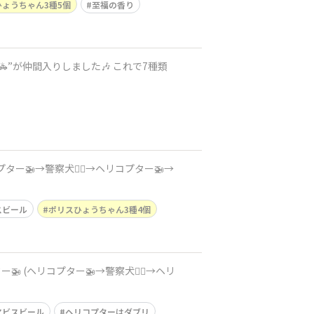
ょうちゃん3種5個
至福の香り
”が仲間入りしました🎶 これで7種類
ー🚁→警察犬🐕‍🦺→ヘリコプター🚁→
スビール
ポリスひょうちゃん3種4個
(ヘリコプター🚁→警察犬🐕‍🦺→ヘリ
ヱビスビール
ヘリコプターはダブリ