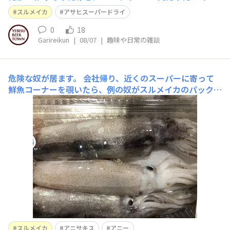
本日イカづくし🦑🦑🦑 刺身はもちろん、刻みニンニク炒
スルメイカ
アサヒスーパードライ
め(砂糖、醤油少々隠し味)､イカそうめん風(普通のドレッ
シングでわりと旨い) イカに紫蘇と生姜が合うのを発見し
0
18
Garireikun
|
08/07
|
趣味や日常の雑談
た😁 ハラワタは塩漬けしたけど、
危険な奴が居ます。
会社帰り、近くのスーパーに寄って
鮮魚コーナーを覗いたら、例の奴がスルメイカのパックに
居ました。 うっかり食べたら、胃の中で大活躍して救急
車騒ぎになるアニサキス（通称アニー）。🙀 みなさんも
スルメイカ、ホタルイカ、サバなどで見かけた事があるか
も知れませんが、ホントに注意してください
スルメイカ
アニサキス
アニー