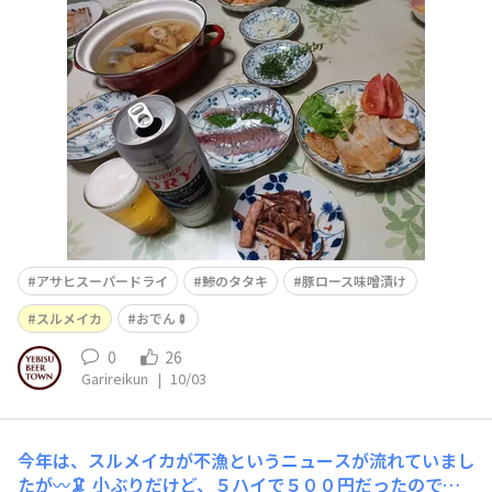
と言うわけでは有りませんが、今晩は頂き物ですが、アサ
ヒスーパードライ🍻ロング缶をグッ➰➰と🍻もう､おでん
の季節で🍢鯵をタタキで🐟スルメイカを腸を使って味付
け🦑豚ロース味噌漬け🐷食べ過ぎました👋😵🍴😋😋😋
アサヒスーパードライ
鯵のタタキ
豚ロース味噌漬け
スルメイカ
おでん🍢
0
26
Garireikun
|
10/03
今年は、スルメイカが不漁というニュースが流れていまし
たが〰️🦑 小ぶりだけど、５ハイで５００円だったので、