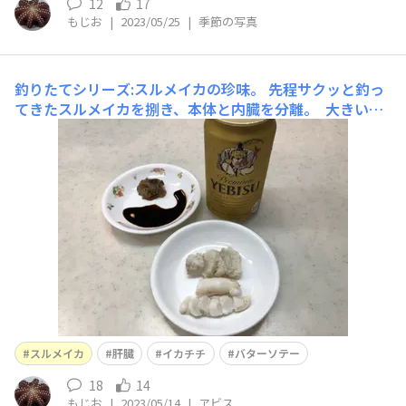
12
17
もじお
|
2023/05/25
|
季節の写真
釣りたてシリーズ:スルメイカの珍味。
先程サクッと釣っ
てきたスルメイカを捌き、本体と内臓を分離。 大きいメ
スだったので、巨大な卵巣と肝臓・纒卵線（てんらんせ
ん:イカチチとも呼ばれる）を湯掻いて、ヱビスビールの
アテにしました。😋 写真上から時計周りに、卵巣・イカ
チチ・肝臓となります。 纒卵線は、卵
スルメイカ
肝臓
イカチチ
バターソテー
18
14
もじお
|
2023/05/14
|
ヱビス