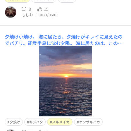
8
15
もじお
|
2023/06/01
夕焼け小焼け。
海に居たら、夕焼けがキレイに見えたの
でパチリ。能登半島に沈む夕陽。 海に居たのは、この子
（キジハタ）と、 この子（スルメイカ）と、 この子（ケ
ンサキイカ）を釣っていたからでした。 ちなみに、今の
時期は蜃気楼も見えます。 早く帰ってヱビス飲も！
夕焼け
キジハタ
スルメイカ
ケンサキイカ