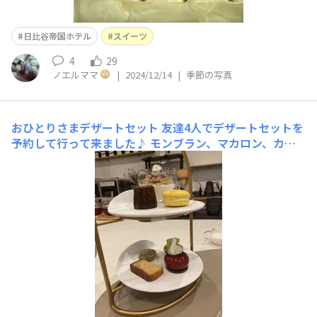
日比谷帝国ホテル
スイーツ
4
29
ノエルママ
|
2024/12/14
|
季節の写真
おひとりさまデザートセット
友達4人でデザートセットを
予約して行って来ました♪ モンブラン、マカロン、カヌ
レ、バウンドケーキ、クッキー、プチケーキ2種飲み物は
紅茶かコーヒーですが、紅茶にしました。 デザートでお
なかいっぱいです。