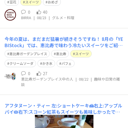
豆花
スイーツ
おめざ
0
40
BIRRA
|
08/23
|
グルメ・料理
今年の夏は、まだまだ猛暑が続きそうですね！ 8月の「YE
BIStock」では、恵比寿で味わう冷たいスイーツをご紹介
してしています♪ 季節の果実を使用したスイーツや、進
恵比寿ガーデンプレイス
恵比寿
スイーツ
化系かき氷など、 暑い夏にぴったりの一杯で、涼やかな
ひとときはいかがでしょうか。 ぜひご覧ください。 http
クリームソーダ
かき氷
パフェ
s://yebist
0
27
恵比寿ガーデンプレイス中の人
|
08/22
|
趣味や日常の雑
談
アフタヌーン・ティー
左:ショートケーキ🍰右上:アップル
パイ🥧右下:スコーン紅茶もスイーツも美味しかったです
😄✨