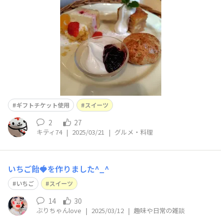
ギフトチケット使用
スイーツ
2
27
キティ74
|
2025/03/21
|
グルメ・料理
いちご飴🍓を作りました^_^
いちご
スイーツ
14
30
ぶりちゃんlove
|
2025/03/12
|
趣味や日常の雑談