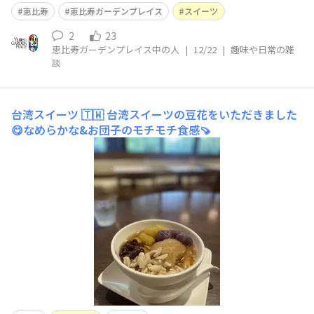
ットーネをご存知ですか？♪ 今月のYEBIStockでは、恵
恵比寿
恵比寿ガーデンプレイス
スイーツ
比寿で極上のガレット デ ロワとパネットーネを提供す
る、スイーツの名店をご紹介しています。 ぜひ、ご覧く
2
23
恵比寿ガーデンプレイス中の人
|
12/22
|
趣味や日常の雑
ださい。 公開記事はこ
談
台湾スイーツ 🇹🇼
台湾スイーツの豆花をいただきました
😋なめらかな&お団子のモチモチ食感🍠