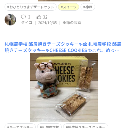
おひとりさまデザートセット
スイーツ
神戸
3
32
タイコ
|
2024/10/05
|
季節の写真
札幌農学校 酪農焼きチーズクッキー✨🧀
札幌農学校 酪農
焼きチーズクッキー✨CHEESE COOKIES ✨これ、めっち
ゃめちゃ美味しいです😋✨あまりの美味しさに、2箱追加
購入しました🤣💦甘みのあるクッキーに、ザクザクのナッ
ツのような食感のチーズのしょっぱ味が…たまりません🥹
✨しょっぱみがあって…うまぁ〜🥹✨✨
チーズクッキー
札幌農学校
酪農焼きチーズクッキー