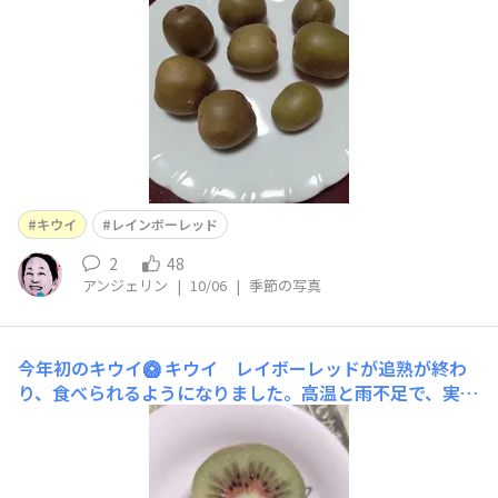
キウイ
レインボーレッド
2
48
アンジェリン
|
10/06
|
季節の写真
今年初のキウイ🥝
キウイ レイボーレッドが追熟が終わ
り、食べられるようになりました。高温と雨不足で、実成
が少なかった。味もいつものように甘くないけど、今年も
食べられて感謝💓🥰🥰