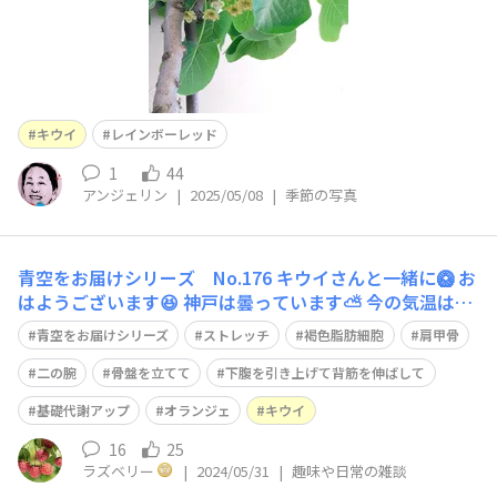
キウイ
レインボーレッド
1
44
アンジェリン
|
2025/05/08
|
季節の写真
青空をお届けシリーズ No.176 キウイさんと一緒に🥝 お
はようございます😆 神戸は曇っています⛅️ 今の気温は19
度、予想最高気温は21度です！ 今日のストレッチは、難
青空をお届けシリーズ
ストレッチ
褐色脂肪細胞
肩甲骨
易度⭐️⭐️ 立ってでも座ってでも大丈夫です。 骨盤を立て
て、下腹を引き上げて、背筋を伸ばしてください。 両腕
二の腕
骨盤を立てて
下腹を引き上げて背筋を伸ばして
を下に伸ば
基礎代謝アップ
オランジェ
キウイ
16
25
ラズベリー
|
2024/05/31
|
趣味や日常の雑談