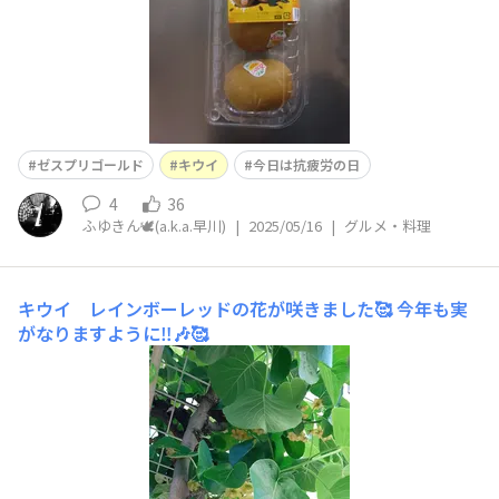
ゼスプリゴールド
キウイ
今日は抗疲労の日
4
36
ふゆきん🕊️(a.k.a.早川)
|
2025/05/16
|
グルメ・料理
キウイ レインボーレッドの花が咲きました🥰
今年も実
がなりますように‼️🎶🥰