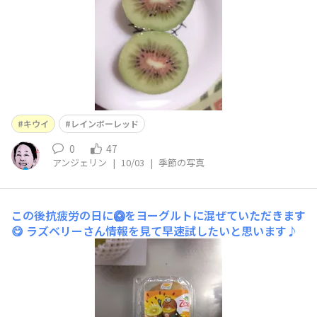
キウイ
レインボーレッド
0
47
アンジェリン
|
10/03
|
季節の写真
この後抗疲労の日に🥝をヨーグルトに混ぜていただきます
😋
ラズベリーさん情報を見て早速試したいと思います♪