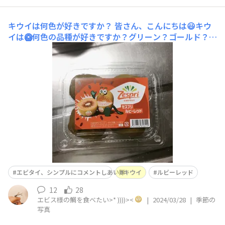
キウイは何色が好きですか？
皆さん、こんにちは😃キウ
イは🥝何色の品種が好きですか？グリーン？ゴールド？ル
ビーレッド？？今年ももう「ルビーレッド」発売されてま
した☺️
エビタイ、シンプルにコメントしあい隊
キウイ
ルビーレッド
12
28
エビス様の鯛を食べたい>* ))))><
|
2024/03/28
|
季節の
写真