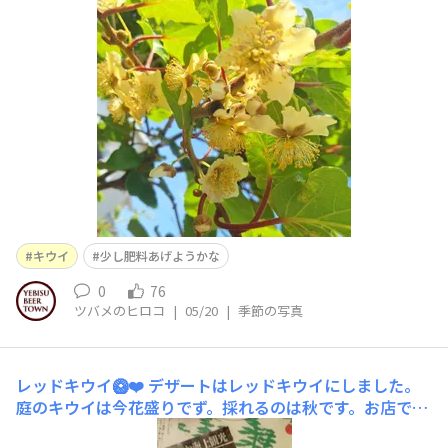
年はわりとたくさん咲いてて🎶実はあんまり大きくならな
いけど、楽しみです😄
キウイ
少し肥料あげようかな
0
76
ツバメのヒロコ
|
05/20
|
季節の写真
レッドキウイ🥝❤️
デザートはレッドキウイにしました。
庭のキウイは今花盛りでず。採れるのは秋です。お店で買
ってきたキウイを食べています。