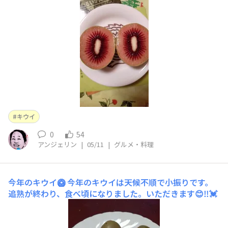
キウイ
0
54
アンジェリン
|
05/11
|
グルメ・料理
今年のキウイ🥝
今年のキウイは天候不順で小振りです。
追熟が終わり、食べ頃になりました。いただきます😊‼️💓