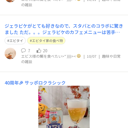
の雑談
ジェラピケがとても好きなので、スタバとのコラボに驚き
ました ただ。。。ジェラピケのカフェメニューは苦手な
食べ物なので入店できなかった笑
エビタイ
エビタイ家の食べ物
7
20
エビス様の鯛を食べたい>* ))))><
|
10/07
|
趣味や日常
の雑談
40周年🎉
サッポロクラシック