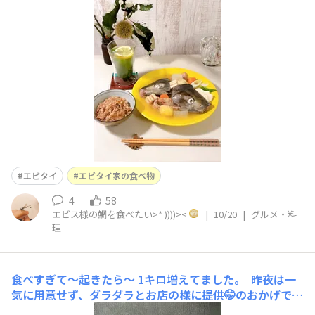
エビタイ
エビタイ家の食べ物
4
58
エビス様の鯛を食べたい>* ))))><
|
10/20
|
グルメ・料
理
食べすぎて〜起きたら〜
1キロ増えてました。 昨夜は一
気に用意せず、ダラダラとお店の様に提供🤭のおかげで、
どれだけ食べたかわからなくなって、4時間くらいずっと