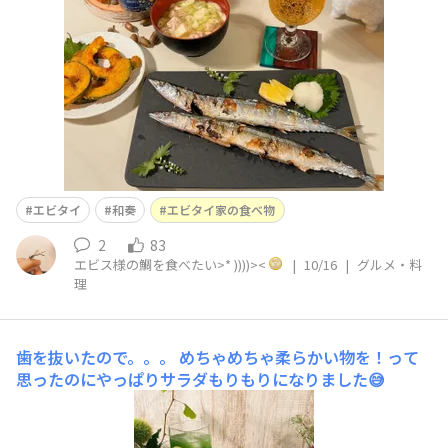
エビタイ
和奏
エビタイ家の食べ物
2
83
エビス様の鯛を食べたい>* ))))><
|
10/16
|
グルメ・料
理
歯を抜いたので。。。
めちゃめちゃ柔らかい物を！って
思ったのにやっぱりサラダもりもりになりました😅