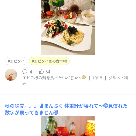
エビタイ
エビタイ家の食べ物
4
54
エビス様の鯛を食べたい>* ))))><
|
10/15
|
グルメ・料
理
秋の味覚。。。🫃まんぷく
体重計が壊れて〜🤭見慣れた
数字が戻ってきません🤣