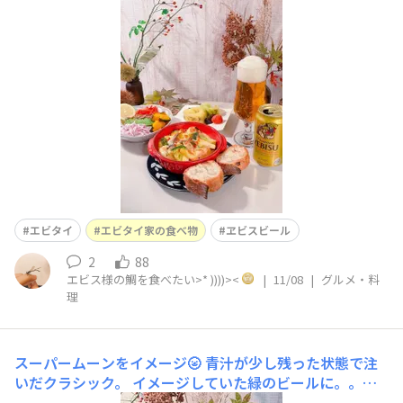
エビタイ
エビタイ家の食べ物
ヱビスビール
2
88
エビス様の鯛を食べたい>* ))))><
|
11/08
|
グルメ・料
理
スーパームーンをイメージ🌝
青汁が少し残った状態で注
いだクラシック。 イメージしていた緑のビールに。。。
ならんがな！一気に飲み干して、残りのクラシックを注ぎ