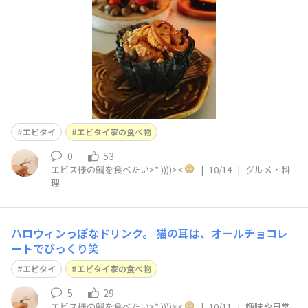
エビタイ
エビタイ家の食べ物
0
53
エビス様の鯛を食べたい>* ))))><
|
10/14
|
グルメ・料
理
ハロウィンっぽなドリンク。 猫の耳は、オールチョコレ
ートでびっくり笑
エビタイ
エビタイ家の食べ物
5
29
エビス様の鯛を食べたい>* ))))><
|
10/11
|
趣味や日常