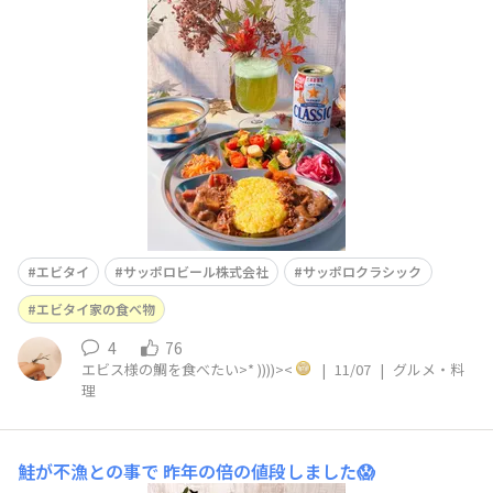
ました😌
エビタイ
サッポロビール株式会社
サッポロクラシック
エビタイ家の食べ物
4
76
エビス様の鯛を食べたい>* ))))><
|
11/07
|
グルメ・料
理
鮭が不漁との事で
昨年の倍の値段しました😱