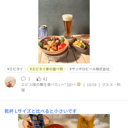
食べて飲み続けて、肥えました🐷
エビタイ
エビタイ家の食べ物
サッポロビール株式会社
3
42
エビス様の鯛を食べたい>* ))))><
|
10/18
|
グルメ・料
理
乾杯
Lサイズと比べると小さいです