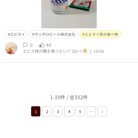
エビタイ
サッポロビール株式会社
エビタイ家の食べ物
0
44
エビス様の鯛を食べたい>* ))))><
|
10/06
1-10件 / 全332件
1
2
3
4
5
…
›