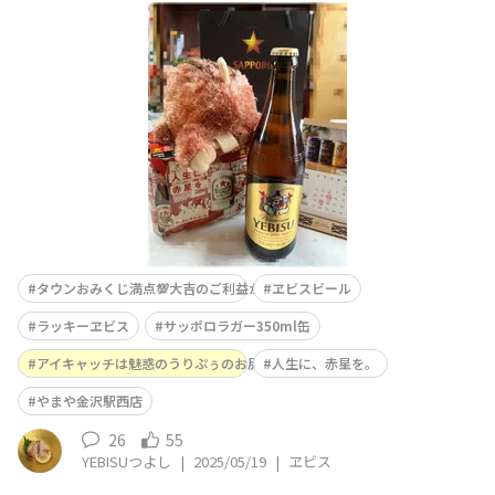
されるので もしや前日フラゲができるかと
いつものやまやへパトロール🚨🎶 見事予想
的中🎯赤星缶フラゲできました🤭で、瓶ビールコーナーに
行くと なんと6ケースものYEBISU中瓶が💕
😍 それを1本1本チェ
タウンおみくじ満点💯大吉のご利益かも🤭
ヱビスビール
ラッキーヱビス
サッポロラガー350ml缶
アイキャッチは魅惑のうりぷぅのお尻💕🤣✌️
人生に、赤星を。
やまや金沢駅西店
26
55
YEBISUつよし
|
2025/05/19
|
ヱビス