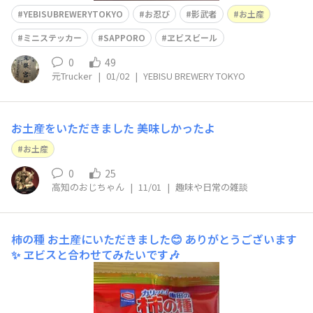
YEBISUBREWERYTOKYO
お忍び
影武者
お土産
ミニステッカー
SAPPORO
ヱビスビール
0
49
元Trucker
|
01/02
|
YEBISU BREWERY TOKYO
お土産をいただきました 美味しかったよ
お土産
0
25
高知のおじちゃん
|
11/01
|
趣味や日常の雑談
柿の種
お土産にいただきました😊 ありがとうございます
✨ ヱビスと合わせてみたいです🎶