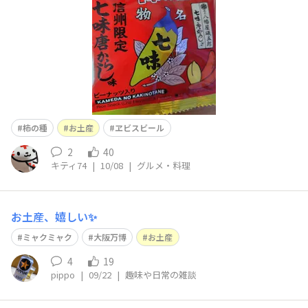
柿の種
お土産
ヱビスビール
2
40
キティ74
|
10/08
|
グルメ・料理
お土産、嬉しい✨
ミャクミャク
大阪万博
お土産
4
19
pippo
|
09/22
|
趣味や日常の雑談