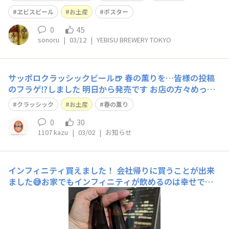
ヱビスビール
お土産
ポスター
0
45
sonoru
|
03/12
|
YEBISU BREWERY TOKYO
サッポロクラッシックビール🍺 春の薫りを…皆様の投稿
のフラゲ⁉️しました 明日から発売です お店の方々めっち
ゃ張り切って陳列しておりました 大阪のお土産に持参し
クラッシック
お土産
春の薫り
ます👍 皆様お楽しみに… うふふ✨ヤー✨🍻🎶🍀
0
30
1107 kazu
|
03/02
|
お知らせ
インフィニティ買えました！
会社帰りに買うことが出来
ました😅お家でもインフィニティが飲めるのは幸せです
ね〜