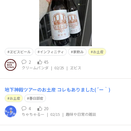
ヱビスビール
インフィニティ
家飲み
お土産
2
45
クリームパンダ
|
02/25
|
ヱビス
地下神殿ツアーのお土産 コレもありました(´ー｀)
お土産
春日部産
4
20
ちゃちゃるー
|
02/15
|
趣味や日常の雑談