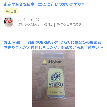
東京の有名な最中 空也 ご存じの方いますか？
お土産
4
22
ぶりちゃんlove
|
01/11
|
趣味や日常の雑談
お土産
去年、YEBISUBREWERYTOKYOにお忍びの影武者
を送りこんだと投稿しましたが、影武者からお土産をいた
だきました🙇 ありがとうございます❗️👍 https://ybt.sapp
orobeer.jp/announcements/ntus3e9wuhermlxo