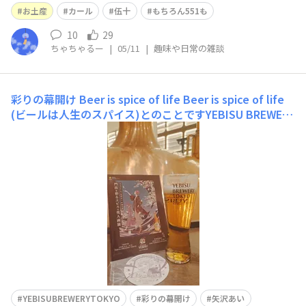
お土産
カール
伍十
もちろん551も
10
29
ちゃちゃるー
|
05/11
|
趣味や日常の雑談
彩りの幕開け Beer is spice of life
Beer is spice of life
(ビールは人生のスパイス)とのことです​YEBISU BREWERY
TOKYOポスターも頂きました。
YEBISUBREWERYTOKYO
彩りの幕開け
矢沢あい