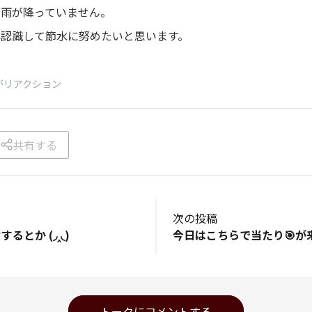
く雨が降っていません。
再認識して節水に努めたいと思います。
がリアクション
共有する
次の投稿
るとか (◞‸◟)
トークにコメントする