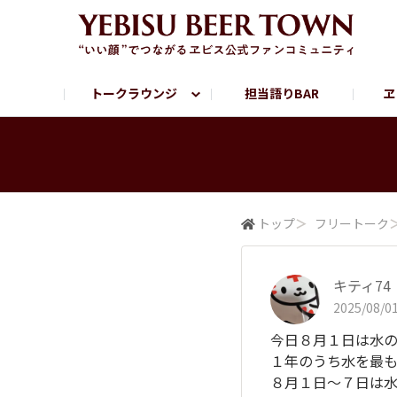
トークラウンジ
担当語りBAR
ヱ
フリートーク
ヱビス提供店情報
ヱビスブランドサイト
ヱビスフォト
YEBISU BAR
YEBISU BREWE
サッポロビール公式Instagram
トップ
＞
フリートーク
キティ74
2025/08/01
今日８月１日は水の
１年のうち水を最
８月１日〜７日は水