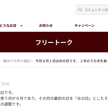
ビスなお店
お知らせ
キャンペーン
RY TOKYO
YEBISU BREWERY TOKYO公式LINE
サ
フリートーク
＞
趣味や日常の雑談
＞
今日８月１日は水の日です。 １年のうち水を最..
 21:41
日です。
も使う月が８月であり、その月の最初の日を「水の日」としたそ
の週間です。