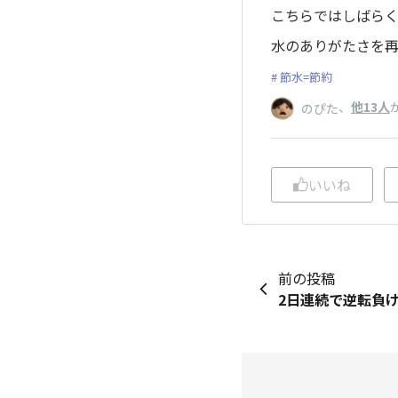
こちらではしばら
水のありがたさを
節水=節約
、
他13人
のぴた
いいね
前の投稿
2日連続で逆転負けす