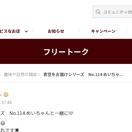
ビスなお店
お知らせ
キャンペーン
RY TOKYO
YEBISU BREWERY TOKYO公式LINE
サ
フリートーク
＞
趣味や日常の雑談
＞
青空をお届けシリーズ No.114 めいちゃ...
ー
 07:46
 No.114 めいちゃんと一緒に🩷
😃
れです☀️