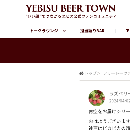
トークラウンジ
担当語りBAR
ヱ
フリートーク
ヱビス提供店情報
ヱビスブランドサイト
ヱビスフォト
YEBISU BAR
YEBISU BREWE
サッポロビール公式Instagram
トップ
＞
フリートーク
ラズベリ
2024/04/02
青空をお届けシリーズ
おはようございます
神戸はピカピカの晴