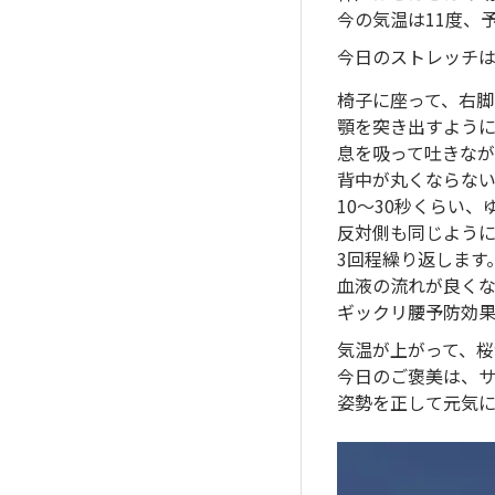
今の気温は11度、
今日のストレッチは、
椅子に座って、右脚
顎を突き出すように
息を吸って吐きな
背中が丸くならな
10〜30秒くらい
反対側も同じよう
3回程繰り返します
血液の流れが良くな
ギックリ腰予防効果
気温が上がって、桜
今日のご褒美は、サ
姿勢を正して元気に過