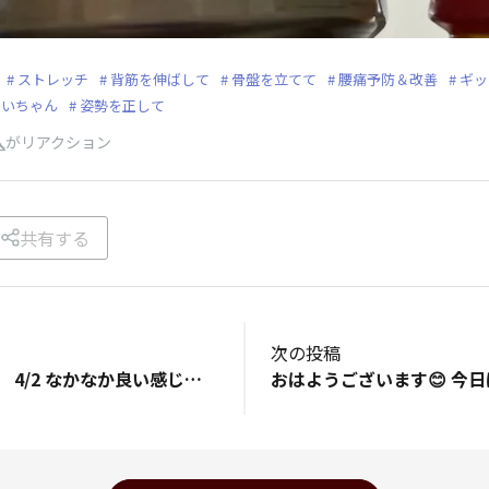
ストレッチ
背筋を伸ばして
骨盤を立てて
腰痛予防＆改善
ギッ
めいちゃん
姿勢を正して
人
がリアクション
共有する
次の投稿
【八芳園の桜情報】 4/2 なかなか良い感じに開花してきました 仕事行ってきます🙋