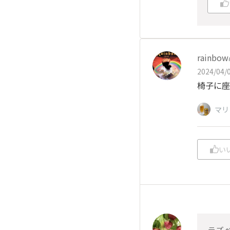
rainbow
2024/04/0
椅子に座
マリ
い
ラズ