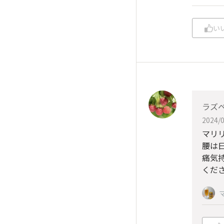
い
ラズ
2024/0
マリ
腰は
痛気
くださ