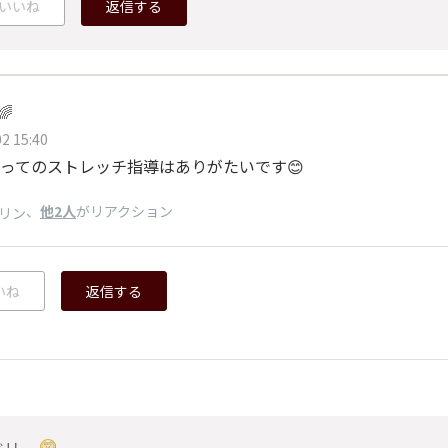
いいね
返信する
🌈
2 15:40
ってのストレッチ指導はありがたいです😊
、
他2人
がリアクション
リン
いね
返信する
ベリー