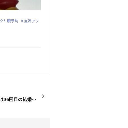
クリ腰予防
血流アッ
おはようございます😊 今日は36回目の結婚記念日です💖💒 いろいろとありました。 人生は面白いです。しかも短いです。 乾杯ヱ❤️ビ💙ス🍺