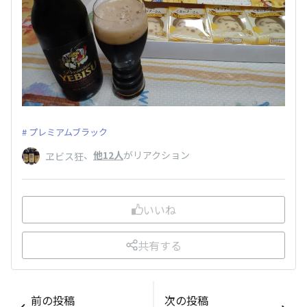
プレミアムブラック
、
他12人
がリアクション
ヱビス狂
いいね
共有する
前の投稿
次の投稿