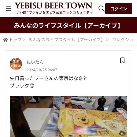
ログイン
全体検索
みんなの​ライフスタイル​【アーカイブ】
トップ
＞
みんなの​ライフスタイル​【アーカイブ】
＞
コレクショ
検索
にいたん
2024/10/25 06:07
先日買ったプーさんの東京ばな奈と
ブラック😋