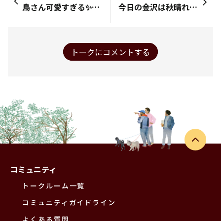
鳥さん可愛すぎる✨✨🦆 道路横断してる…ネズミ？もぐら？なんか分からないけど。 早く渡る様に促してる✨✨感動🥹 https://www.instagram.com/reel/C_Sc_wro0g8/?igsh=MTN5ZmVicjRmbjJnOA==
今日の金沢は秋晴れ☀️ それほど寒くもなく 清々しい朝を迎えております♪ 今日もスタート、 いつものエナジードリンク飲んで 頑張りますかぁ👍 みなさんもお仕事頑張りましょう💪 それではお気をつけて 行ってらっしゃい👋
トークにコメントする
コミュニティ
トークルーム一覧
コミュニティガイドライン
よくある質問