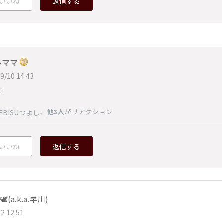
いいね
返信する
ルママ
9/10 14:43

、
他3人
がリアクション
EBISUつよし
いいね
返信する
️(a.k.a.早川)
2 12:51