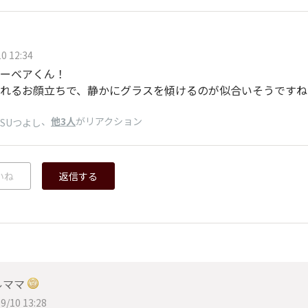
0 12:34
ーベアくん！
れるお顔立ちで、静かにグラスを傾けるのが似合いそうですね
、
他3人
がリアクション
ISUつよし
いね
返信する
ルママ
9/10 13:28