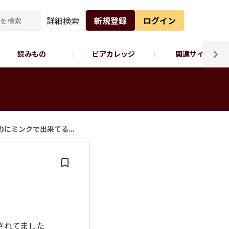
詳細検索
新規登録
ログイン
読みもの
ビアカレッジ
関連サイト
ッポロビール公式X
】
にミンクで出来てる...
されてました