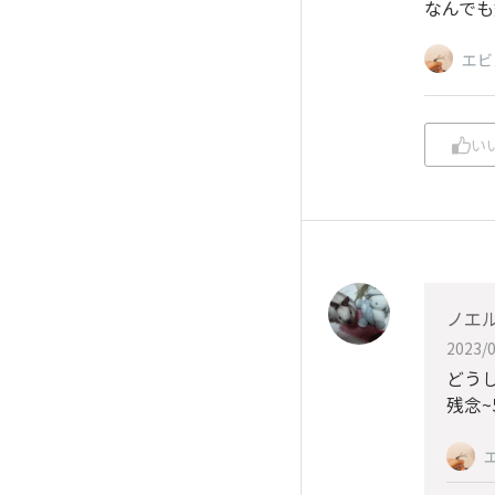
なんでも
エビ
い
ノエ
2023/0
どう
残念~