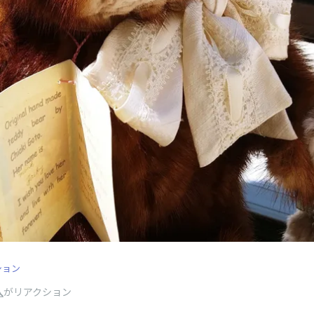
ション
人
がリアクション