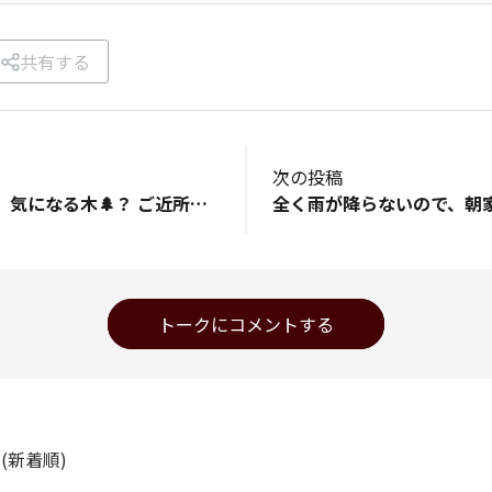
共有する
次の投稿
この〜木なんの木、気になる木🌲？ ご近所に毎年たくさんの実のなる木があります。 今年も春にたくさんの花が咲き それがたくさんの実をつけてきました。 まだまだ青い実ですが、日がたつにつれ 赤く、りんご🍎のようになってきます。 ご近所さんは収穫するでもなく、毎年そのままで 結局、全て落果してしまいます。 食べてみようかと何度も思いましたが なんの実なのかわからないので 躊躇って、まだ一度も口にせず。 直接聞けば早いのですが、お顔合わせるチャンスも なかなかないし、わざわざ聞きに伺うのも どうなのかなぁ😆と悶々としてます。
トークにコメントする
ト
(新着順)