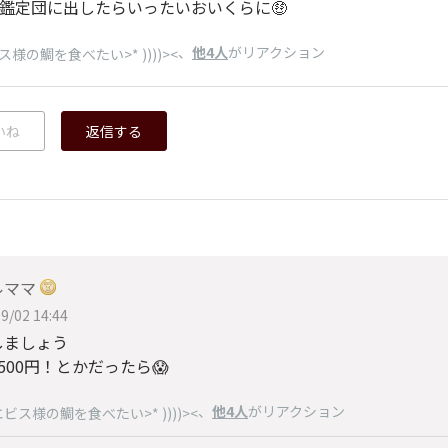
鑑定団に出したらいったいおいくらに🤑
、
他4人
がリアクション
ス様の鯛を食べたい>* ))))><
いね
返信する
ルママ
9/02 14:44
しましょう
500円！とかだったら😱
、
他4人
がリアクション
エビス様の鯛を食べたい>* ))))><