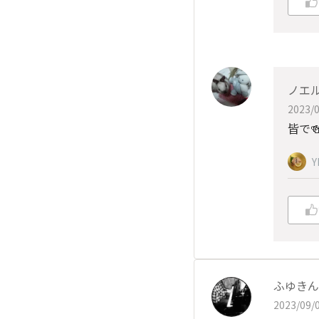
ノエ
2023/0
皆で
Y
ふゆきん🕊
2023/09/0