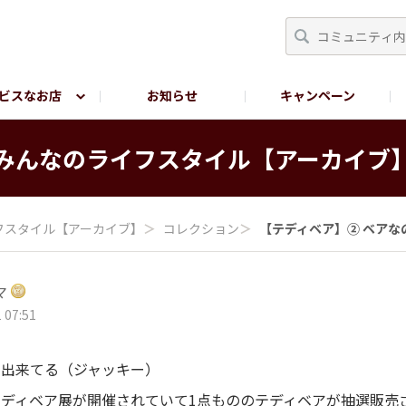
ビスなお店
お知らせ
キャンペーン
RY TOKYO
YEBISU BREWERY TOKYO公式LINE
サ
みんなの​ライフスタイル​【アーカイブ
フスタイル​【アーカイブ】
＞
コレクション
＞
【テディベア】② ベアなの
マ
 07:51
で出来てる（ジャッキー）
ディベア展が開催されていて1点もののテディベアが抽選販売