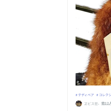
テディベア
コレク
、
他12
ヱビス狂