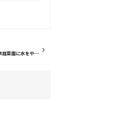
全く雨が降らないので、朝家庭菜園に水をやる必要があります。今日も水を入れた重いポリタンクを動かそうとしたら、ぎっくり腰になりました。 う、ううと固まり動けません。 気を付けていたのに、やってしまいました。