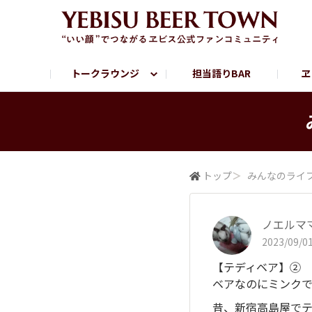
トークラウンジ
担当語りBAR
ヱ
フリートーク
ヱビス提供店情報
ヱビスブランドサイト
ヱビスフォト
YEBISU BAR
YEBISU BREWE
サッポロビール公式Instagram
トップ
＞
みんなの​ライ
ノエルマ
2023/09/01
【テディベア】②
ベアなのにミンク
昔、新宿高島屋でテ