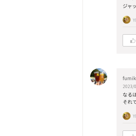
ジャッ
Y
fumi
2023/0
なる
それ
Y