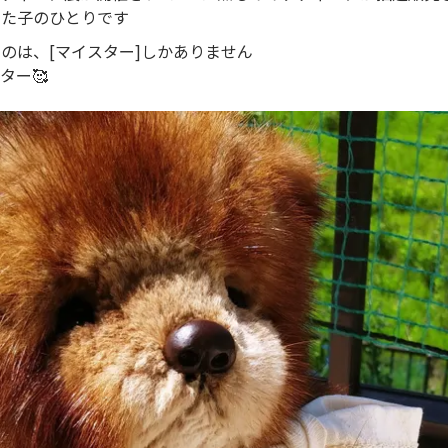
した子のひとりです
のは、[マイスター]しかありません
ター🥰