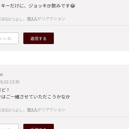
キーだけに、ジョッキ🍺飲みです😂
、
他3人
がリアクション
EBISUつよし
いいね
返信する
ko
9/10 13:35
ほど！
ではご一緒させていただこうかな🍺
、
他3人
がリアクション
EBISUつよし