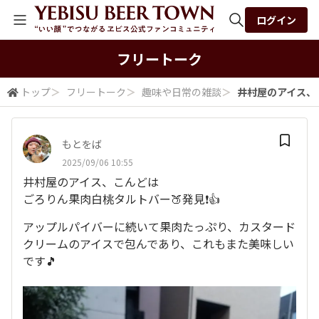
ログイン
全体検索
フリートーク
トップ
＞
フリートーク
＞
趣味や日常の雑談
＞
井村屋のアイス、こ
検索
もとをば
2025/09/06 10:55
井村屋のアイス、こんどは
ごろりん果肉白桃タルトバー🍑発見❗👍
アップルパイバーに続いて果肉たっぷり、カスタード
クリームのアイスで包んであり、これもまた美味しい
です🎵