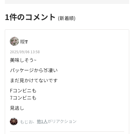
1
件のコメント
(新着順)
瞹❣️
2025/09/06 13:58
美味しそう~
パッケージから🍑凄い
まだ見かけてないです
Fコンビニも
7コンビニも
見逃し
、
他1人
がリアクション
もじお