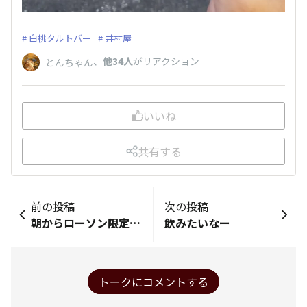
白桃タルトバー
井村屋
、
他34人
がリアクション
とんちゃん
いいね
共有する
前の投稿
次の投稿
朝からローソン限定「スペシャルリラッくじ」の発売情報を知り、 購入欲がバク上がりしています。 肉まん持ってるチャイロイコグマが愛おしい😍 ニマニマしながら引いたおみくじは「半凶」😲‼ ヤケになったので厄払いを込めて、 adoになり「私は、半凶～～🙌」と歌って踊ってたら そんな半凶を嬉しそうにする奴はいないと突っ込まれました😑ﾌﾑ
飲みたいなー
トークにコメントする