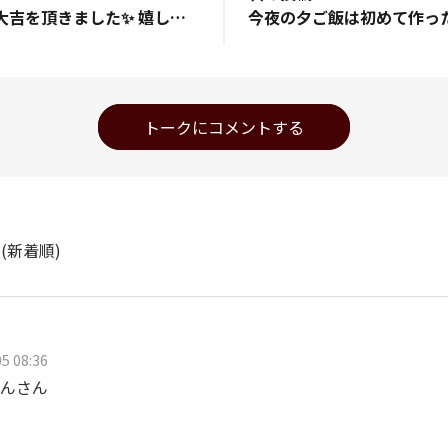
今日のおみくじで大吉を頂きました✨ 嬉しい事のあった1日です なおなおなおっぴさんが以前『禍福は糾える縄の如し』と教えて頂いた言葉が沁みます
トークにコメントする
ト
(新着順)
5 08:36
んさん