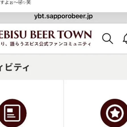
すよぉ〜🤣✨笑