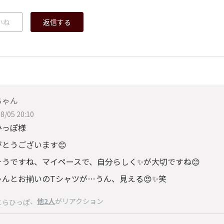
いね
返信する
ちゃん
8/05 20:10
ひっぽ様
がとうございます😊
そうですね、マイペースで、自分らしく✨が大切ですね😊
ゃんとお揃いのTシャツが…うん、見える😍✨笑
、
他2人
がリアクション
とらひっぽ