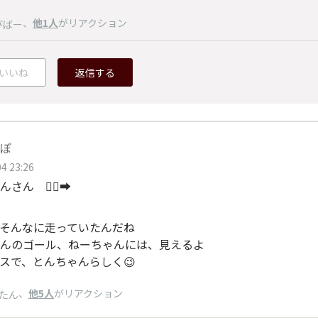
、
他1人
がリアクション
びばー
いいね
返信する
ぽ
4 23:26
ん 🏃‍♂️‍➡️
そんなに走っていたんだね
んのゴール、ねーちゃんには、見えるよ
スで、とんちゃんらしく😉
、
他5人
がリアクション
たん