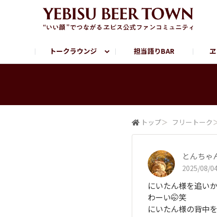
トークラウンジ
担当語りBAR
ヱ
フリートーク
ヱビス提供店情報
ヱビスブランドサイト
ヱビスフォト
YEBISU BAR
YEBISU BREWE
サッポロビール公式Instagram
トップ
＞
フリートーク
とんちゃ
2025/08/04
にいたん様を追いか
わーい🤭笑
にいたん様の背中を