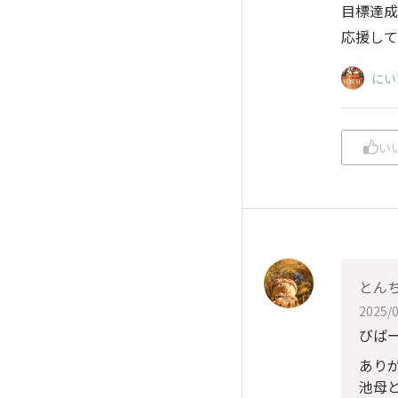
目標達成
応援して
にい
い
とん
2025/0
びば
あり
池母