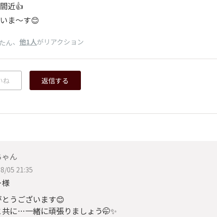
間近👍
いま〜す😊
、
他1人
がリアクション
たん
いね
返信する
ちゃん
8/05 21:35
ー様
がとうございます😊
と共に…一緒に頑張りましょう🤭✨