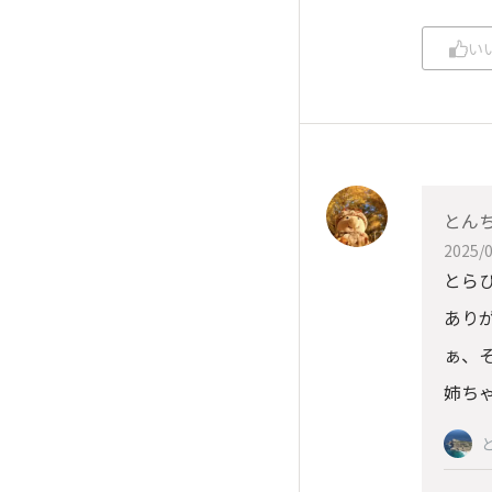
い
とん
2025/0
とら
あり
ぁ、
姉ち