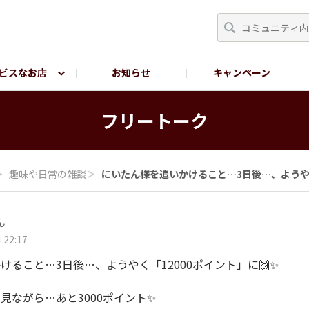
ビスなお店
お知らせ
キャンペーン
RY TOKYO
YEBISU BREWERY TOKYO公式LINE
サ
フリートーク
＞
趣味や日常の雑談
＞
にいたん様を追いかけること…3日後…、ようや.
ん
 22:17
けること…3日後…、ようやく「12000ポイント」に🙌✨
見ながら…あと3000ポイント✨