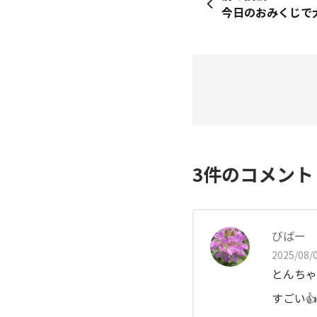
3
件のコメン
びばー
2025/08/0
とんちゃ
すごい👍