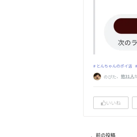
とんちゃんのポイ活
、
他31人
のぴた
いいね
前の投稿