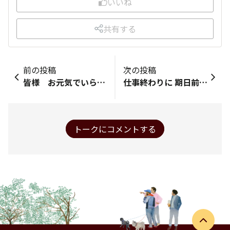
いいね
共有する
前の投稿
次の投稿
皆様 お元気でいらっしゃいますか？ 寒波 大雪 たくさんの方々 毎日 お疲れ様デス もう ウンザリ😮‍💨するくらい 雪が降り続いて 心配事が増える一方… ですよね この場を借りて ご心配をおかけしました事 ご報告が遅くなりました事 大変失礼致しました🙇‍♀️ お陰様で 日常を取り戻しつつ 何とが 過ごせるようになりました たくさんの温かいメッセージを頂き 心強くて とても有り難かったです 身体は辛かったですが 心のビタミン💊で 満たされておりました これからも 宜しくお願い致します どうか皆様も 程よいファイトで ご自愛ください❣️
仕事終わりに 期日前投票 済ませてきました❗
トークにコメントする