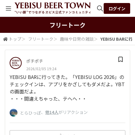
ログイン
全体検索
フリートーク
トップ
＞
フリートーク
＞
趣味や日常の雑談
＞
YEBISU BARに行
検索
ポチポチ
2026/02/05 19:24
YEBISU BARに行ってきた。「YEBISU LOG 2026」の
チェックインは、アプリをかざしてもダメだよ。YBT
の画面だよ。
・・・間違えちゃった、テヘヘ・・
、
他14人
がリアクション
とらひっぽ