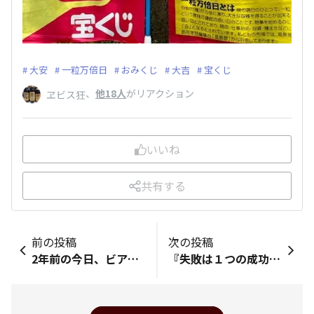
大安
一粒万倍日
おみくじ
大吉
宝くじ
、
他18人
がリアクション
ヱビス狂
いいね
共有する
前の投稿
次の投稿
2年前の今日、ビア検3級受かりました😊 スコアレポートです😅
『失敗は１つの成功である』 by 海童霊麻我貫逸閑 あ、さっき、扇子修理用に和紙を買って来たンだけどね まぁ、有隣堂で探したから仕方が無いのだが・・・ 『破れないor破れにくい丈夫な紙はありませんか？』と聞いたのが悪かった 「何にお使いで？」と来て扇子と答えたら「専用の紙は分かりません」と来て・・・ まぁ、店員さんとしては変なモンは売る訳には行かんだろうから仕方が無いのだが、俺としては『失敗しても良いじゃないか ニンゲンだもの』てな訳で(苦笑) あ、違うな・・・ 『不明なら 敢えて失敗 大歓迎』 てな性分なモンでね ＾皿＾ゞ 何なら『失敗する為に、間違ったモンを買って試してみようじゃないか♪』とね まぁ、そんなコンナで、それでも成功に近しいと思われる、有隣堂で販売されている『1番分厚い和紙(しかも手漉き)』を購入してきた 失敗も良い経験さァ♪ 最初の1回で成功しよう(させよう)と思うのが間違いやねんてな(笑) 因みに・・・ 購入前は出来なかったが、敢えて(端っこを)破ってみた うん、破けた(爆) でも今までの紙よりも粘り(？)がある 破った端から、繊維状に顔を覗かせて来るのだ コレなら、柿渋か蜜蝋を浸透させて、(向きを変えて)数枚重ねにすれば丈夫な、正に『破れにくい扇子地紙』になりそうやな♪ あ・・・そうそう まだ暑いが、もう時期的には『秋』で良いンだよね？ であれば、もう時季外れだからか、メロンが30％OFFで売り出されていたから買って来た♪ 切り売りなンだけどね(苦笑) みずみずしく色艶良くて、実にンまそうだ (〃∀〃) ～♪