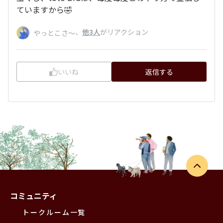
ていますから🤣
、
他3人
がリアクション
やっとこさ～
いいね
返信する
コミュニティ
トークルーム一覧