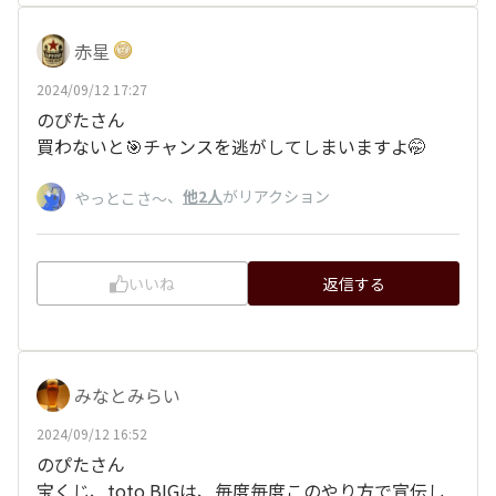
赤星
2024/09/12 17:27
のぴたさん
買わないと🎯チャンスを逃がしてしまいますよ🤭
、
他2人
がリアクション
やっとこさ～
いいね
返信する
みなとみらい
2024/09/12 16:52
のぴたさん
宝くじ、toto BIGは、毎度毎度このやり方で宣伝し