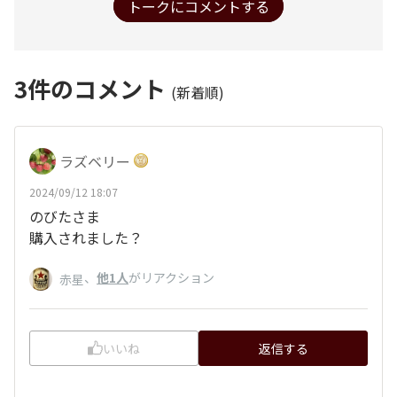
トークにコメントする
3
件のコメント
(新着順)
ラズベリー
2024/09/12 18:07
のびたさま
購入されました？
、
他1人
がリアクション
赤星
いいね
返信する