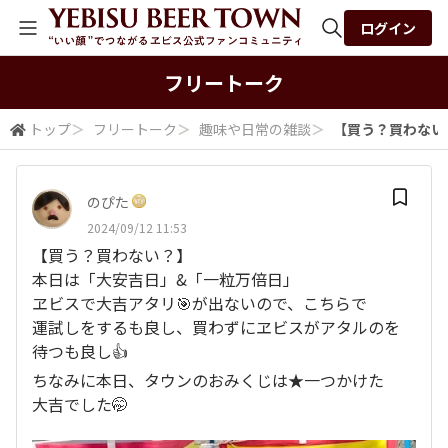
ログイン
全体検索
フリートーク
トップ
＞
フリートーク
＞
趣味や日常の雑談
＞
【買う？買わない？
検索
のぴた
2024/09/12 11:53
【買う？買わない？】
本日は「大安吉日」&「一粒万倍日」
ヱビスで大吉アタリ🎯が出ないので、こちらで
運試しをするも良し、買わずにヱビスがアタルのを
待つも良し👍
ちなみに本日、タウンのおみくじは★一つかけた
大吉でした🤭