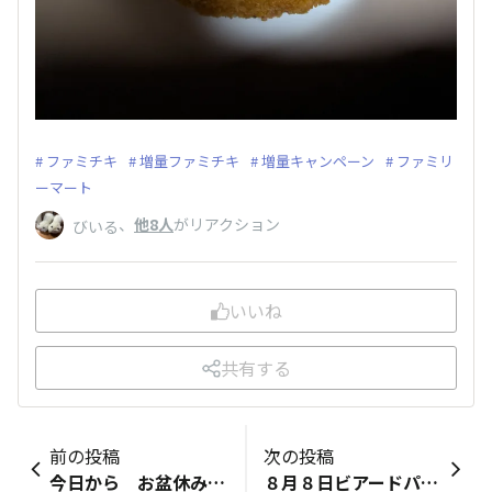
ファミチキ
増量ファミチキ
増量キャンペーン
ファミリ
ーマート
、
他8人
がリアクション
びいる
いいね
共有する
前の投稿
次の投稿
今日から お盆休みの前半戦なんですね？ 今月は 何かと忙しくなる事が多いかと…😅 どうか 体調崩しませんよう お気をつけ下さい😊
８月８日ビアードパパ８８祭りで今日までアプリのクーポン使用で１個まで８８円でパイシュークリーム（カスタード）を買えます！😳 銀だこの日でもあります。スタンプ３倍なので、クーポン使用で購入しました。 お持ち帰りでヱビスとともにいただきました🍺 銀だこもシュークリームも美味しかったです😋