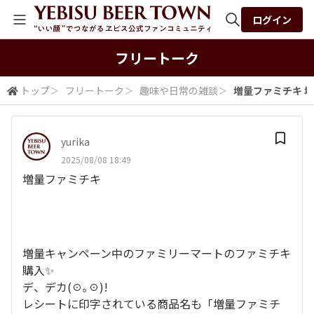
ログイン
全体検索
フリートーク
トップ
＞
フリートーク
＞
趣味や日常の雑談
＞
増量ファミチキ 増
検索
yurika
2025/08/08 18:49
増量ファミチキ
増量キャンペーン中のファミリーマートのファミチキ
購入✨️
デ、デカ(⁠☉⁠｡⁠☉⁠)⁠!
レシートに印字されている商品名も「増量ファミチ