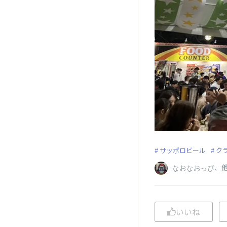
サッポロビール
ク
、
なおなおっぴ
いいね