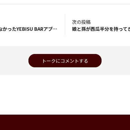
次の投稿
今朝おみくじ引けなかったYEBISU BARアプリ 先程おみくじ引いてみたら 何と自分🌈で自分🌈を引き当てました‼️
トークにコメントする