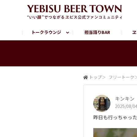
トークラウンジ
担当語りBAR
ヱ
フリートーク
ヱビス提供店情報
ヱビスブランドサイト
ヱビスフォト
YEBISU BAR
YEBISU BREWE
サッポロビール公式Instagram
トップ
＞
フリートーク
キンキン
2025/08/04
昨日も行っちゃった♪