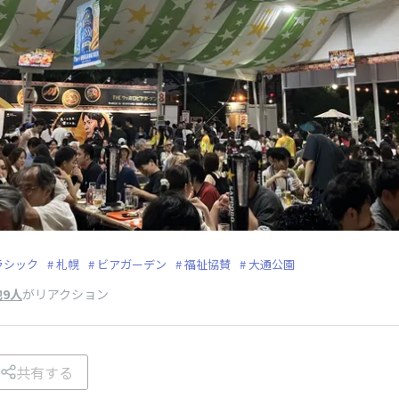
ラシック
札幌
ビアガーデン
福祉協賛
大通公園
他9人
がリアクション
共有する