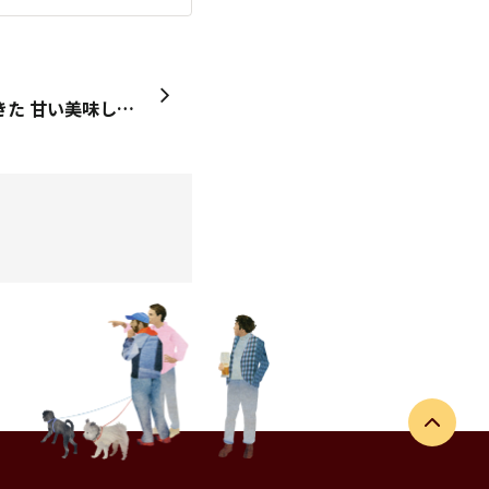
娘と孫が西瓜半分を持ってきた 甘い美味しい西瓜🍉 夫は孫が可愛くて仕方がないようです 大学が休みに入って帰京したそうです 社会人になった孫は熱中症なのか体調崩してこなかった 心配です 西瓜大好きな孫なのに食べられないなんてね 可哀想😢