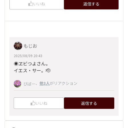
いいね
返信する
もじお
2025/08/09 20:43
◉ヱビつよさん。
イエス・サー。🫡
、
他3人
がリアクション
びばー
いいね
返信する