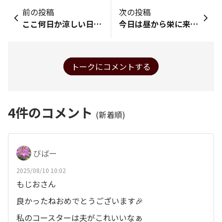
前の投稿
次の投稿
ここ何日か涼しい日が続きます。助かるね。
今日は昼から栄に来ました！😁あとから銀座ライオンLEOに寄る予定です！その前に中部電力MIRAITOWER(旧名古屋テレビ塔)をパシャリ！😃 今日は雲は少しありますが深夜から雨予報です！🥲最高気温は33〜34℃！ エビバおみくじは2日連続の金大吉‼️😆 嬉しい〜‼️明日も金大吉来ないかなぁ〜！🤭
トークにコメントする
4
件のコメント
(新着順)
びばー
2025/08/10 10:02
もじおさん
良かったねおめでとうございます🎉
私のコースターは夫がこれいいなぁ