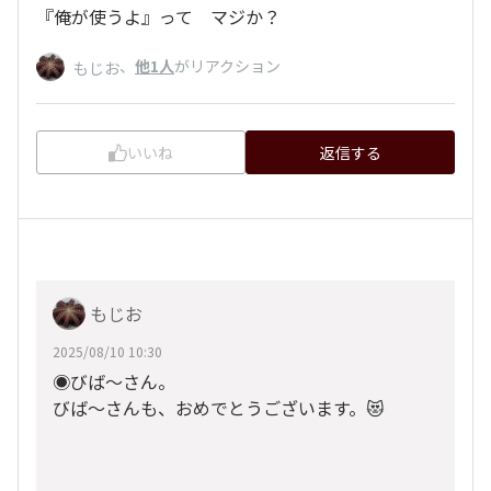
『俺が使うよ』って マジか？
、
他1人
がリアクション
もじお
いいね
返信する
もじお
2025/08/10 10:30
◉びば〜さん。
びば〜さんも、おめでとうございます。😻