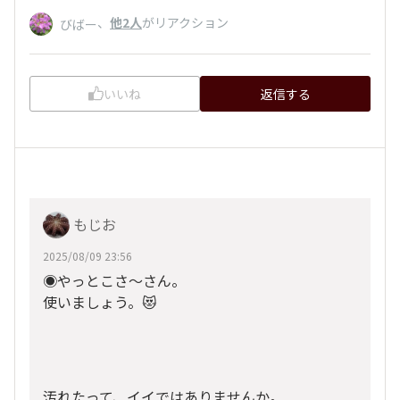
、
他2人
がリアクション
びばー
いいね
返信する
もじお
2025/08/09 23:56
◉やっとこさ〜さん。
使いましょう。😻
汚れたって、イイではありませんか。