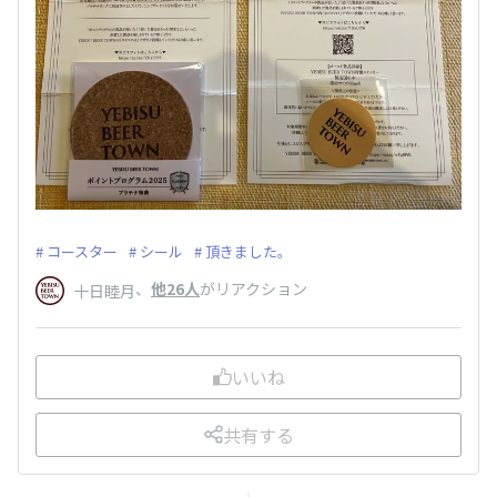
コースター
シール
頂きました。
、
他26人
がリアクション
十日睦月
いいね
共有する