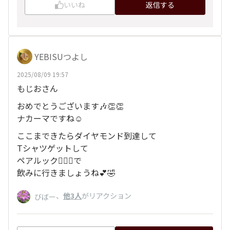
いいね
返信する
YEBISUつよし
2025/08/09 19:57
もじおさん
おめでとうございます🎶👏👏
ナカーマですね☺️
ここまできたらダイヤモンド到達して
Tシャツゲットして
ペアルック👨‍❤️‍👨で
飲みに行きましょうね💕🤣
、
他3人
がリアクション
びばー