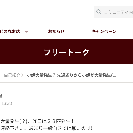
ビスなお店
お知らせ
キャンペーン
RY TOKYO
YEBISU BREWERY TOKYO公式LINE
サ
フリートーク
＞
自己紹介
＞
小蝿大量発生？ 先週辺りから小蝿が大量発生(...
黒
 13:38
大量発生(？)、昨日は２８匹発生！
は連絡下さい、あまり一般向きでは無いので）