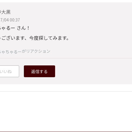
寿大黒
7/04 00:37
ちゃるー さん！
うございます、今度探してみます。
がリアクション
ちゃちゃるー
いいね
返信する