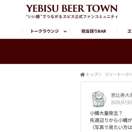
トークラウンジ
担当語りBAR
ヱ
フリートーク
ヱビス提供店情報
ヱビスブランドサイト
ヱビスフォト
YEBISU BAR
YEBISU BREWE
サッポロビール公式Instagram
トップ
＞
フリートーク
恵比寿大
2025/07/03
小蝿大量発生？
先週辺りから小蝿が
（写真で見たい方