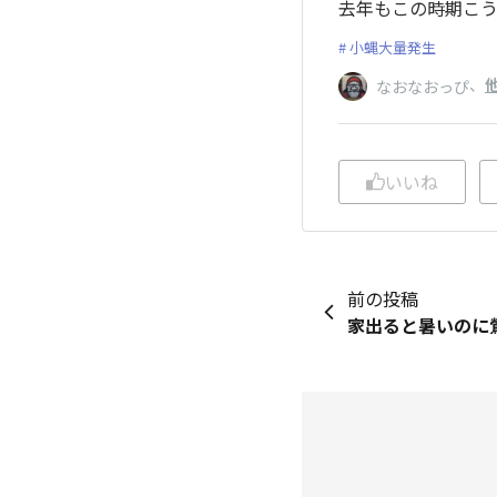
去年もこの時期こ
小蝿大量発生
、
なおなおっぴ
いいね
前の投稿