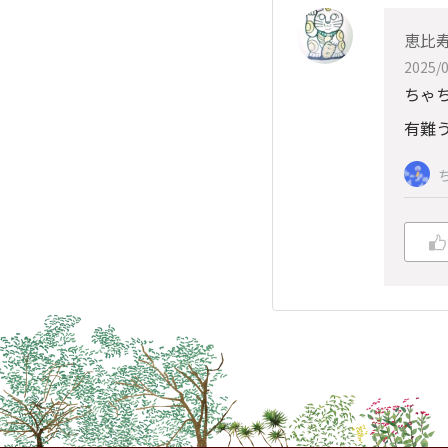
恵比
2025/0
ちゃ
有難