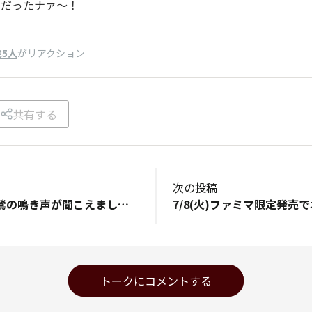
うだったナァ～！
他5人
がリアクション
共有する
次の投稿
家出ると暑いのに鶯の鳴き声が聞こえました。
トークにコメントする