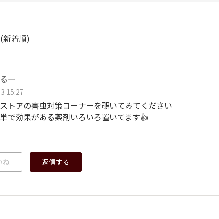
ト
(新着順)
るー
3 15:27
ストアの害虫対策コーナーを覗いてみてください
単で効果がある薬剤いろいろ置いてます👍
いね
返信する