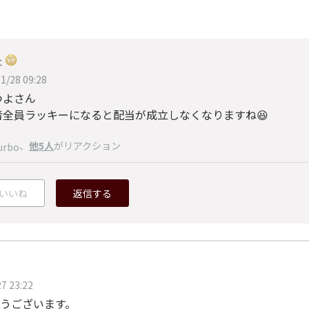
た
1/28 09:28
つよさん
者全員ラッキーになると配当が成立しなくなりますね😆
、
他5人
がリアクション
urbo
いいね
返信する
7 23:22
うございます。