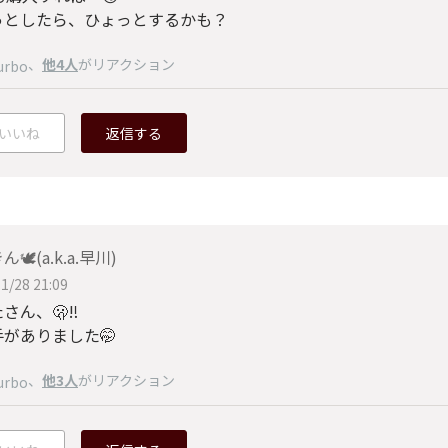
っとしたら、ひょっとするかも？
、
他4人
がリアクション
urbo
いいね
返信する
🕊️(a.k.a.早川)
1/28 21:09
さん、🫢‼️
がありました🤭
、
他3人
がリアクション
urbo