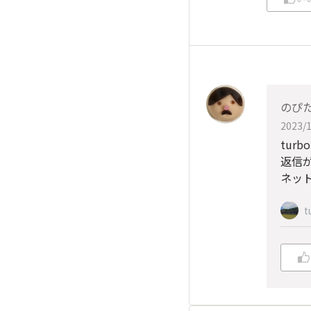
のぴ
2023/1
turb
返信
ネッ
t