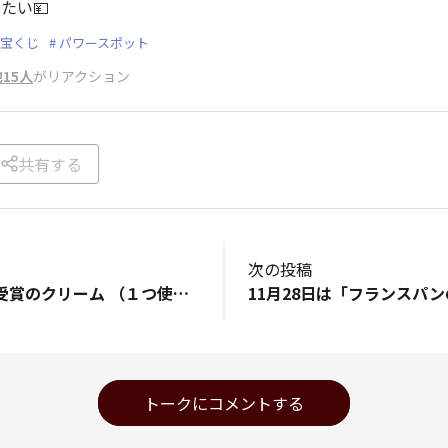
たい💴
宝くじ
パワースポット
15人
がリアクション
共有する
次の投稿
某美容雑誌で金賞受賞のクリーム （１つ使い終わる頃には、ひとまわり小顔） の記事に惹かれて、早速ポチッ 今日から始めた小顔マッサージ😊 小顔小顔、と念じてリフトアップ・・ このクリームが無くなる頃には、小顔の私が🤣
トークにコメントする