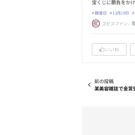
宝くじに勝負をかけ
開運日
12月19日
、
他
ヱビスファン
いいね
前の投稿