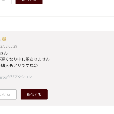
た
2/02 05:29
oさん
が遅くなり申し訳ありません
ト購入もアリですね😊
がリアクション
urbo
いいね
返信する