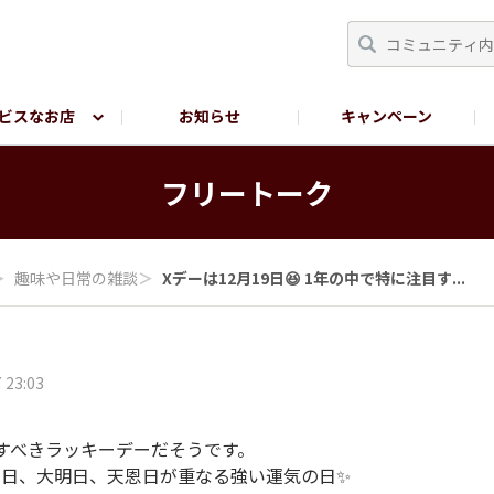
ビスなお店
お知らせ
キャンペーン
RY TOKYO
YEBISU BREWERY TOKYO公式LINE
サ
フリートーク
＞
趣味や日常の雑談
＞
Xデーは12月19日😆 1年の中で特に注目す...
 23:03
すべきラッキーデーだそうです。
吉日、大明日、天恩日が重なる強い運気の日✨