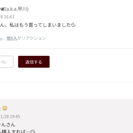
️(a.k.a.早川)
8 16:43
ん、私はもう買ってしまいました💦
、
他5人
がリアクション
bo
いね
返信する
た
1/28 19:45
きんさん
も購入すれば…😏