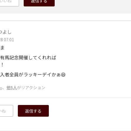
いいね
返信する
Uつよし
8 07:01
ま
有馬記念開催してくれれば
！
入者全員がラッキーデイかぁ😆
、
他5人
がリアクション
bo
いね
返信する