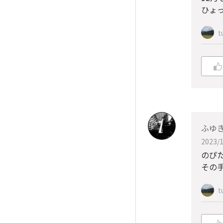
ひょ
t
ふゆきん
2023/1
のぴた
その手
t