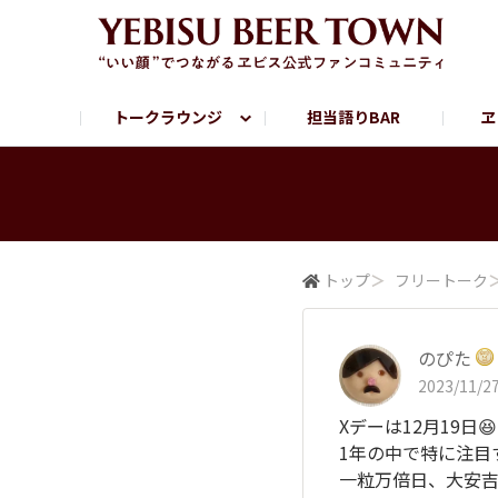
トークラウンジ
担当語りBAR
ヱ
フリートーク
ヱビス提供店情報
ヱビスブランドサイト
ヱビスフォト
YEBISU BAR
YEBISU BREWE
サッポロビール公式Instagram
トップ
＞
フリートーク
のぴた
2023/11/27
Xデーは12月19日😆
1年の中で特に注目
一粒万倍日、大安