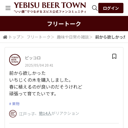
ログイン
全体検索
フリートーク
トップ
＞
フリートーク
＞
趣味や日常の雑談
＞
前から欲しかった 
検索
ピッコロ
2025/05/04 20:41
前から欲しかった
いちじくの木を購入しました。
春に植えるのが良いのだそうけれど
頑張って育てたいです。
果物
、
他14人
がリアクション
江戸っ子