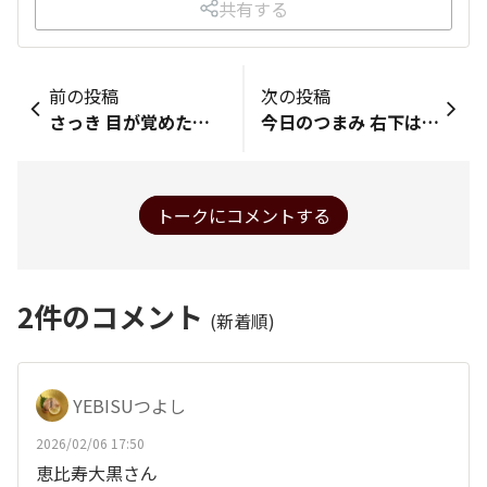
共有する
前の投稿
次の投稿
さっき 目が覚めたので おはようございます😂🤣 お疲れ様です🙇 皆さんはどんな1日でしたか？ 私は😭 低温ヤケドの水膨れで 泣いた😭日でした
今日のつまみ 右下は塩茹でした牛タンで、その上はおでん風です。真ん中下は「うにのようなビヨンドとうふ」で、その上はナポリタンスパゲティです。左下は鶏のチューリップ揚げで、その上は焼きシシャモです。 デザートはローソンの「ふんわりワッフル いちごミルク」です。
トークにコメントする
2
件のコメント
(新着順)
YEBISUつよし
2026/02/06 17:50
恵比寿大黒さん