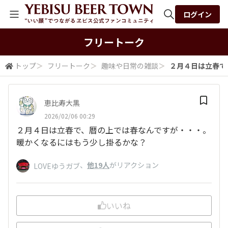
ログイン
全体検索
フリートーク
トップ
＞
フリートーク
＞
趣味や日常の雑談
＞
２月４日は立春で、
検索
恵比寿大黒
2026/02/06 00:29
２月４日は立春で、暦の上では春なんですが・・・。
暖かくなるにはもう少し掛るかな？
、
他19人
がリアクション
LOVEゆうガブ
いいね