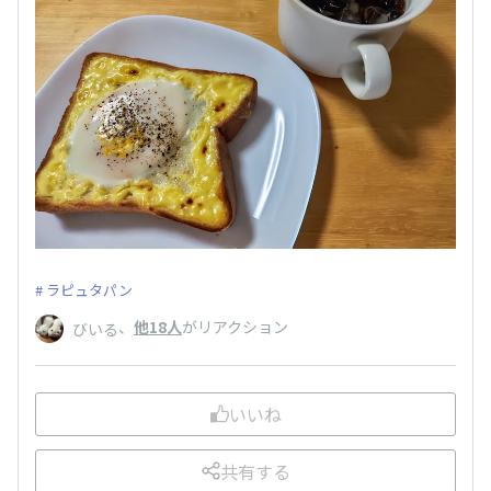
ラピュタパン
、
他18人
がリアクション
びいる
いいね
共有する