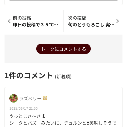
前の投稿
次の投稿
昨日の投稿で３５℃真夏日と書きましたが、正しくは猛暑日でした。 今日は体温超えの気温の地点がありました。 まだ６月なのに、夏を乗り切れるか心配です… とりあえず栄養摂って睡眠時間を確保して体力つけなければ💪
旬のとうもろこし 実家から送られてきました！ チンして食べました！甘くてプチプチ最高でした！
トークにコメントする
1
件のコメント
(新着順)
ラズベリー
2025/06/17 21:50
やっとこさ〜さま
シータとパズーみたいに、チュルンと❣️美味しそうで