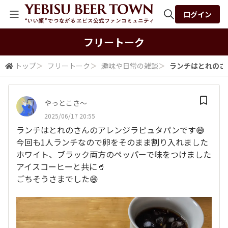
ログイン
全体検索
フリートーク
トップ
＞
フリートーク
＞
趣味や日常の雑談
＞
ランチはとれのさ
検索
やっとこさ～
2025/06/17 20:55
ランチはとれのさんのアレンジラピュタパンです😅
今回も1人ランチなので卵をそのまま割り入れました
ホワイト、ブラック両方のペッパーで味をつけました
アイスコーヒーと共に🥤
ごちそうさまでした😄